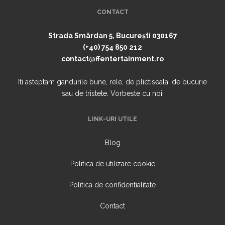
CONTACT
Strada Smârdan 5, București 030167
(+40) 754 850 212
contact@ffentertainment.ro
Iti asteptam gandurile bune, rele, de plictiseala, de bucurie
sau de tristete. Vorbeste cu noi!
LINK-URI UTILE
Blog
Politica de utilizare cookie
Politica de confidentialitate
Contact