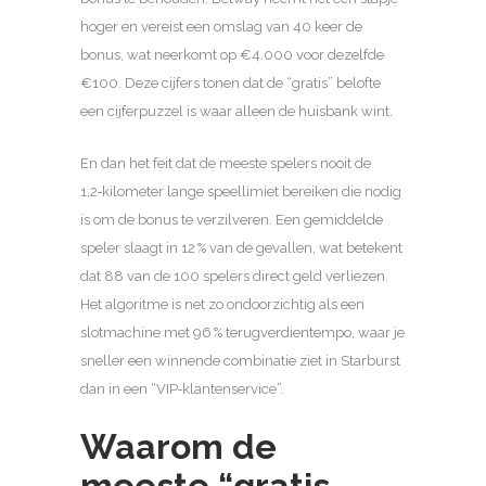
hoger en vereist een omslag van 40 keer de
bonus, wat neerkomt op €4.000 voor dezelfde
€100. Deze cijfers tonen dat de “gratis” belofte
een cijferpuzzel is waar alleen de huisbank wint.
En dan het feit dat de meeste spelers nooit de
1,2‑kilometer lange speellimiet bereiken die nodig
is om de bonus te verzilveren. Een gemiddelde
speler slaagt in 12 % van de gevallen, wat betekent
dat 88 van de 100 spelers direct geld verliezen.
Het algoritme is net zo ondoorzichtig als een
slotmachine met 96 % terugverdientempo, waar je
sneller een winnende combinatie ziet in Starburst
dan in een “VIP‑klantenservice”.
Waarom de
meeste “gratis