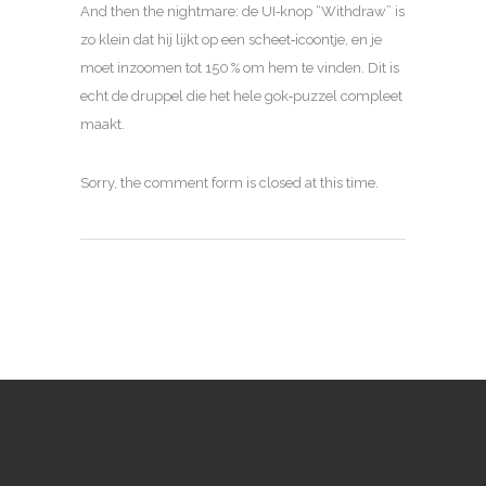
And then the nightmare: de UI‑knop “Withdraw” is
zo klein dat hij lijkt op een scheet‑icoontje, en je
moet inzoomen tot 150 % om hem te vinden. Dit is
echt de druppel die het hele gok‑puzzel compleet
maakt.
Sorry, the comment form is closed at this time.