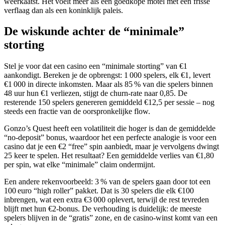
weerkaatst. Het voelt meer als een goedkope motel met een frisse
verflaag dan als een koninklijk paleis.
De wiskunde achter de “minimale”
storting
Stel je voor dat een casino een “minimale storting” van €1
aankondigt. Bereken je de opbrengst: 1 000 spelers, elk €1, levert
€1 000 in directe inkomsten. Maar als 85 % van die spelers binnen
48 uur hun €1 verliezen, stijgt de churn‑rate naar 0,85. De
resterende 150 spelers genereren gemiddeld €12,5 per sessie – nog
steeds een fractie van de oorspronkelijke flow.
Gonzo’s Quest heeft een volatiliteit die hoger is dan de gemiddelde
“no‑deposit” bonus, waardoor het een perfecte analogie is voor een
casino dat je een €2 “free” spin aanbiedt, maar je vervolgens dwingt
25 keer te spelen. Het resultaat? Een gemiddelde verlies van €1,80
per spin, wat elke “minimale” claim ondermijnt.
Een andere rekenvoorbeeld: 3 % van de spelers gaan door tot een
100 euro “high roller” pakket. Dat is 30 spelers die elk €100
inbrengen, wat een extra €3 000 oplevert, terwijl de rest tevreden
blijft met hun €2‑bonus. De verhouding is duidelijk: de meeste
spelers blijven in de “gratis” zone, en de casino‑winst komt van een