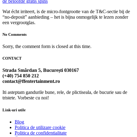
de beloofde gratis spins
Wat écht irriteert, is de micro‑fontgrootte van de T&C‑sectie bij de
“no‑deposit” aanbieding – het is bijna onmogelijk te lezen zonder
een vergrootglas.
No Comments
Sorry, the comment form is closed at this time.
CONTACT
Strada Smârdan 5, București 030167
(+40) 754 850 212
contact@ffentertainment.ro
Iti asteptam gandurile bune, rele, de plictiseala, de bucurie sau de
tristete. Vorbeste cu noi!
Link-uri utile
Blog
Politica de utilizare cookie
Politica de confidentialitate