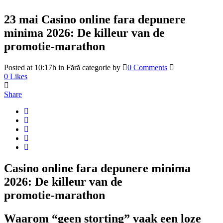
23 mai
Casino online fara depunere
minima 2026: De killeur van de
promotie‑marathon
Posted at 10:17h
in Fără categorie
by
0 Comments
0
Likes
Share
Casino online fara depunere minima
2026: De killeur van de
promotie‑marathon
Waarom “geen storting” vaak een loze