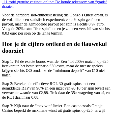
111 rotiri gratuite cazinou online: De koude rekensom van “gratis”
draaien
Voor de hardcore slot‑enthousiasteling die Gonzo’s Quest draait, is
de volatiliteit een statistisch experiment: elke 7e spin geeft een
payout, maar de gemiddelde payout per spin is slechts 0,97 euro.
Voeg de 20% extra “free spin” toe en je ziet een verschil van slechts
0,03 euro per spin op de lange termijn.
Hoe je de cijfers ontleed en de flauwekul
doorziet
Stap 1: Tel de exacte bonus‑waarde. Een “tot 200% match” op €25
betekent in het beste scenario €50 extra, maar de meeste spelers
krijgen slechts €30 omdat ze de “minimum deposit” van €10 niet
halen.
Stap 2: Bereken de effectieve ROI. 30 gratis spins met een
gemiddelde RTP van 96% en een inzet van €0,10 per spin levert een
verwachte waarde van €2,88. Trek daar de 35× wagering van af, en
de ROI daalt naar 0,08.
Stap 3: Kijk naar de “max win” limiet. Een casino zoals Oranje
Casino beperkt de maximale winst uit gratis spins op €25, terwijl