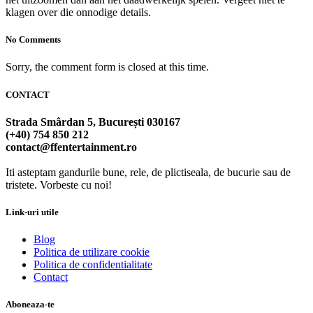
klagen over die onnodige details.
No Comments
Sorry, the comment form is closed at this time.
CONTACT
Strada Smârdan 5, București 030167
(+40) 754 850 212
contact@ffentertainment.ro
Iti asteptam gandurile bune, rele, de plictiseala, de bucurie sau de
tristete. Vorbeste cu noi!
Link-uri utile
Blog
Politica de utilizare cookie
Politica de confidentialitate
Contact
Aboneaza-te