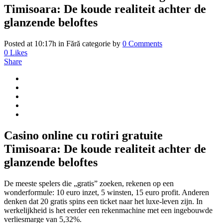
Timisoara: De koude realiteit achter de
glanzende beloftes
Posted at 10:17h
in Fără categorie
by
0 Comments
0
Likes
Share
Casino online cu rotiri gratuite
Timisoara: De koude realiteit achter de
glanzende beloftes
De meeste spelers die „gratis” zoeken, rekenen op een
wonderformule: 10 euro inzet, 5 winsten, 15 euro profit. Anderen
denken dat 20 gratis spins een ticket naar het luxe-leven zijn. In
werkelijkheid is het eerder een rekenmachine met een ingebouwde
verliesmarge van 5,32%.