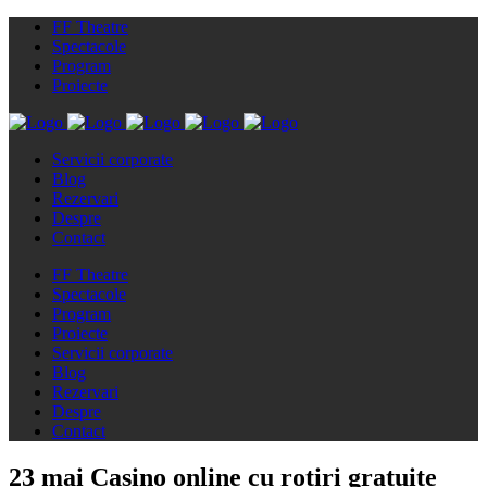
FF Theatre
Spectacole
Program
Proiecte
Servicii corporate
Blog
Rezervari
Despre
Contact
FF Theatre
Spectacole
Program
Proiecte
Servicii corporate
Blog
Rezervari
Despre
Contact
23 mai
Casino online cu rotiri gratuite