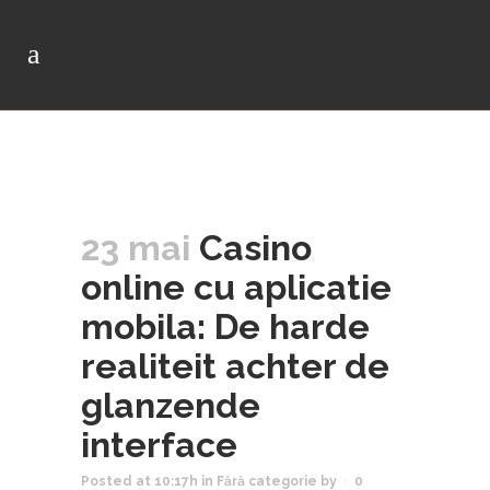
23 mai
Casino
online cu aplicatie
mobila: De harde
realiteit achter de
glanzende
interface
Posted at 10:17h
in Fără categorie
by
0