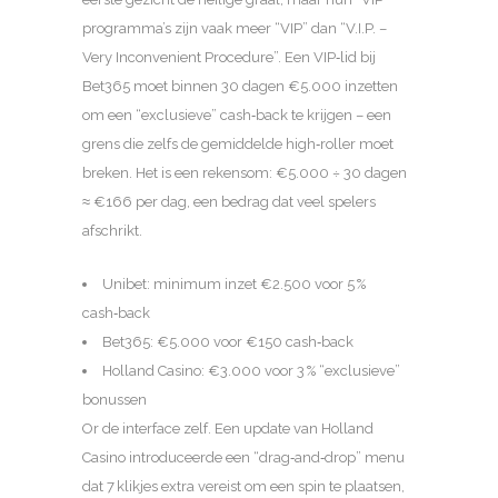
programma’s zijn vaak meer “VIP” dan “V.I.P. –
Very Inconvenient Procedure”. Een VIP‑lid bij
Bet365 moet binnen 30 dagen €5.000 inzetten
om een “exclusieve” cash‑back te krijgen – een
grens die zelfs de gemiddelde high‑roller moet
breken. Het is een rekensom: €5.000 ÷ 30 dagen
≈ €166 per dag, een bedrag dat veel spelers
afschrikt.
Unibet: minimum inzet €2.500 voor 5 %
cash‑back
Bet365: €5.000 voor €150 cash‑back
Holland Casino: €3.000 voor 3 % “exclusieve”
bonussen
Or de interface zelf. Een update van Holland
Casino introduceerde een “drag‑and‑drop” menu
dat 7 klikjes extra vereist om een spin te plaatsen,