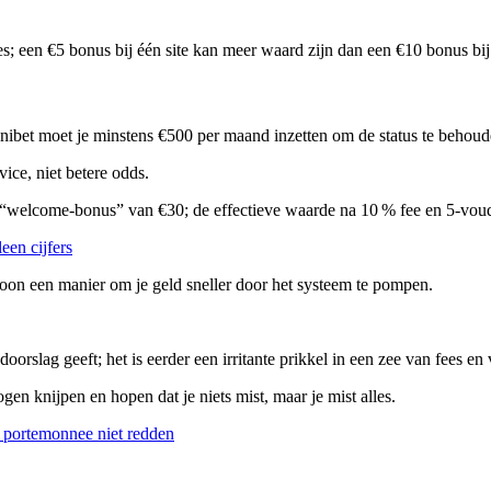
s; een €5 bonus bij één site kan meer waard zijn dan een €10 bonus bij 
ibet moet je minstens €500 per maand inzetten om de status te behoude
vice, niet betere odds.
“welcome‑bonus” van €30; de effectieve waarde na 10 % fee en 5‑voudig
een cijfers
woon een manier om je geld sneller door het systeem te pompen.
oorslag geeft; het is eerder een irritante prikkel in een zee van fees e
ogen knijpen en hopen dat je niets mist, maar je mist alles.
e portemonnee niet redden