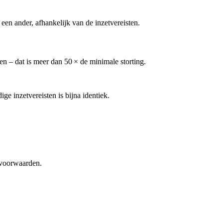
een ander, afhankelijk van de inzetvereisten.
n – dat is meer dan 50 × de minimale storting.
e inzetvereisten is bijna identiek.
n voorwaarden.