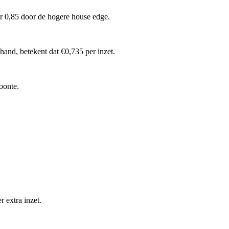
ar 0,85 door de hogere house edge.
hand, betekent dat €0,735 per inzet.
oonte.
 extra inzet.