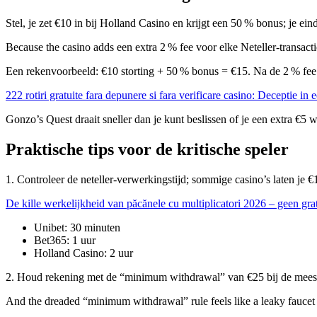
Stel, je zet €10 in bij Holland Casino en krijgt een 50 % bonus; je e
Because the casino adds een extra 2 % fee voor elke Neteller‑transactie
Een rekenvoorbeeld: €10 storting + 50 % bonus = €15. Na de 2 % fee bl
222 rotiri gratuite fara depunere si fara verificare casino: Deceptie in 
Gonzo’s Quest draait sneller dan je kunt beslissen of je een extra €
Praktische tips voor de kritische speler
1. Controleer de neteller‑verwerkingstijd; sommige casino’s laten je €1
De kille werkelijkheid van păcănele cu multiplicatori 2026 – geen grat
Unibet: 30 minuten
Bet365: 1 uur
Holland Casino: 2 uur
2. Houd rekening met de “minimum withdrawal” van €25 bij de meeste si
And the dreaded “minimum withdrawal” rule feels like a leaky faucet 