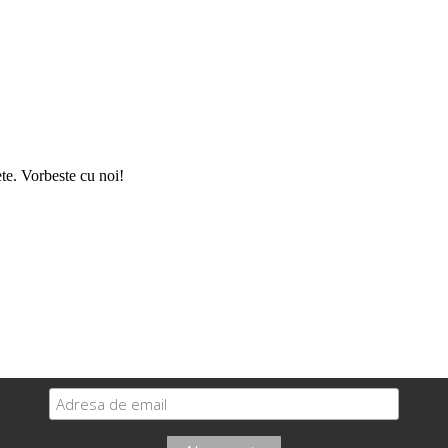
ete. Vorbeste cu noi!