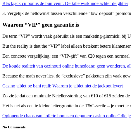
Blackjack cu bonus de bun venit: De kille wiskunde achter de glitter
3. Vergelijk de nettowinst tussen verschillende “low‑deposit” promotie
Waarom “VIP” geen garantie is
De term “VIP” wordt vaak gebruikt als een marketing‑gimmick; bij Un
But the reality is that the “VIP” label alleen betekent betere klantenser
Een concrete vergelijking: een “VIP‑gift” van €20 tegen een normaal 
De koude realiteit van cazinouri online hunedoara: geen wonderen, all
Because the math never lies, de “exclusieve” pakketten zijn vaak ge
Casino tablet pe bani reali: Waarom je tablet niet de jackpot levert
Zo zie je dat een minimale Neteller‑storting van €10 of €15 zelden de d
Het is net als een te kleine lettergrootte in de T&C‑sectie – je moet je 
Oplopende chaos van “oferte bonus cu depunere casino online” die j
No Comments