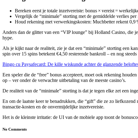
Bereken eerst je totale inzetvereiste: bonus × vereist = werkeli
Vergelijk de “minimale” storting met de gemiddelde verlies per 
Houd rekening met verwerkingskosten: Muchbetter rekent 0,9 % 
Anders dan de glitter van een “VIP lounge” bij Holland Casino, die je 
hype.
Als je kijkt naar de realiteit, zie je dat een “minimale” storting een 
spin over 15 spins betekent €4,50 resterende bankroll – en nog steed
Bingo cu Paysafecard: De kille wiskunde achter de glanzende belofte
Een speler die de “free” bonus accepteert, moet ook rekening houden 
op – ver onder de verwachte uitbetaling van de meeste casino’s.
De realiteit van de “minimale” storting is dat je tegen elke zet een i
En om de laatste keer te benadrukken, die “gift” die ze zo liefkozend no
transactie‑kosten en de onvermijdelijke inzetvereiste.
Het is de kleinste irritatie: de UI van de mobiele app toont de bonuscode
No Comments