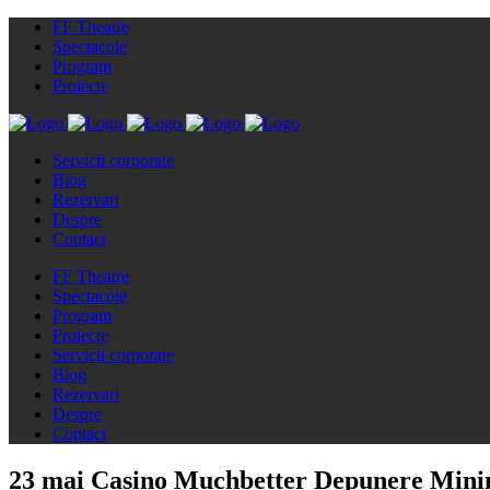
FF Theatre
Spectacole
Program
Proiecte
Servicii corporate
Blog
Rezervari
Despre
Contact
FF Theatre
Spectacole
Program
Proiecte
Servicii corporate
Blog
Rezervari
Despre
Contact
23 mai
Casino Muchbetter Depunere Minima: