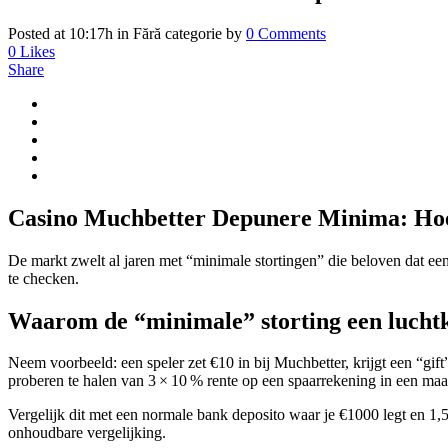
Posted at 10:17h
in Fără categorie
by
0 Comments
0
Likes
Share
Casino Muchbetter Depunere Minima: Hoe de
De markt zwelt al jaren met “minimale stortingen” die beloven dat een
te checken.
Waarom de “minimale” storting een luchtka
Neem voorbeeld: een speler zet €10 in bij Muchbetter, krijgt een “gift”
proberen te halen van 3 × 10 % rente op een spaarrekening in een maan
Vergelijk dit met een normale bank deposito waar je €1000 legt en 1,
onhoudbare vergelijking.