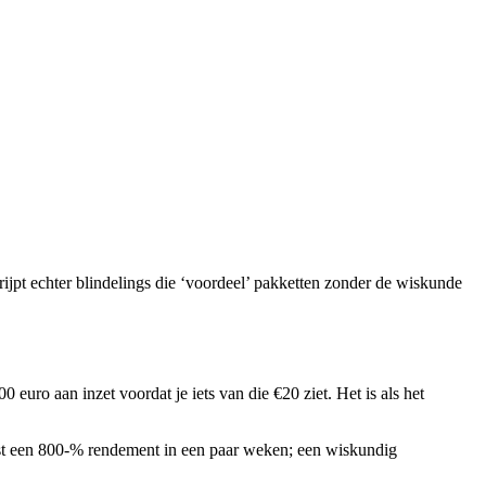
rijpt echter blindelings die ‘voordeel’ pakketten zonder de wiskunde
 euro aan inzet voordat je iets van die €20 ziet. Het is als het
reist een 800‑% rendement in een paar weken; een wiskundig