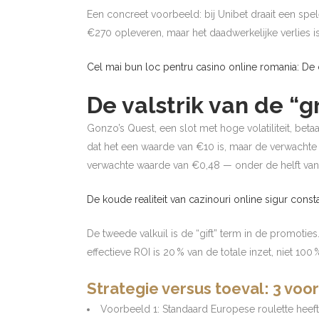
Een concreet voorbeeld: bij Unibet draait een spe
€270 opleveren, maar het daadwerkelijke verlies is 
Cel mai bun loc pentru casino online romania: De c
De valstrik van de “g
Gonzo’s Quest, een slot met hoge volatiliteit, bet
dat het een waarde van €10 is, maar de verwachte w
verwachte waarde van €0,48 — onder de helft va
De koude realiteit van cazinouri online sigur cons
De tweede valkuil is de “gift” term in de promotie
effectieve ROI is 20 % van de totale inzet, niet 1
Strategie versus toeval: 3 vo
Voorbeeld 1: Standaard Europese roulette heeft 