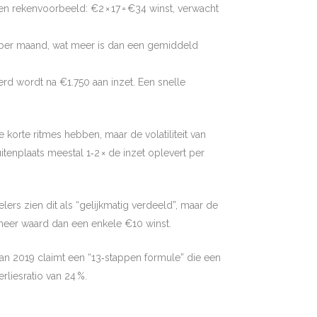
 Een rekenvoorbeeld: €2 × 17 = €34 winst, verwacht
,5 per maand, wat meer is dan een gemiddeld
rd wordt na €1.750 aan inzet. Een snelle
e korte ritmes hebben, maar de volatiliteit van
itenplaats meestal 1‑2 × de inzet oplevert per
rs zien dit als “gelijkmatig verdeeld”, maar de
t meer waard dan een enkele €10 winst.
an 2019 claimt een “13‑stappen formule” die een
rliesratio van 24 %.