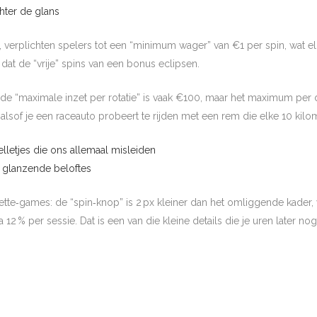
chter de glans
 verplichten spelers tot een “minimum wager” van €1 per spin, wat el
dat de “vrije” spins van een bonus eclipsen.
C: de “maximale inzet per rotatie” is vaak €100, maar het maximum per d
 alsof je een raceauto probeert te rijden met een rem die elke 10 kilo
letjes die ons allemaal misleiden
e glanzende beloftes
lette‑games: de “spin‑knop” is 2 px kleiner dan het omliggende kader,
a 12 % per sessie. Dat is een van die kleine details die je uren later no