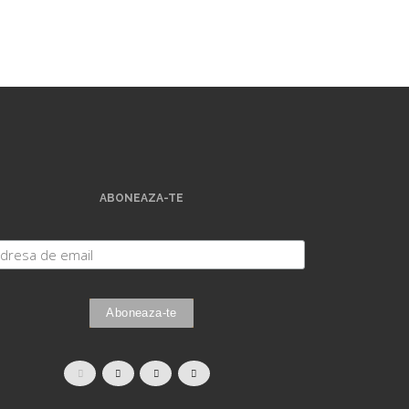
ABONEAZA-TE