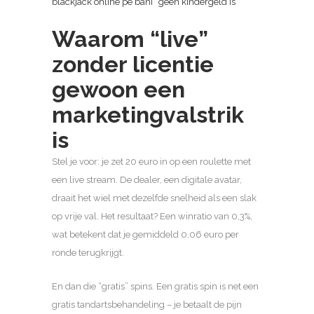
blackjack online pe bani” geen kindergeld is
Waarom “live”
zonder licentie
gewoon een
marketingvalstrik
is
Stel je voor: je zet 20 euro in op een roulette met
een live stream. De dealer, een digitale avatar,
draait het wiel met dezelfde snelheid als een slak
op vrije val. Het resultaat? Een winratio van 0,3%,
wat betekent dat je gemiddeld 0,06 euro per
ronde terugkrijgt.
En dan die “gratis” spins. Een gratis spin is net een
gratis tandartsbehandeling – je betaalt de pijn