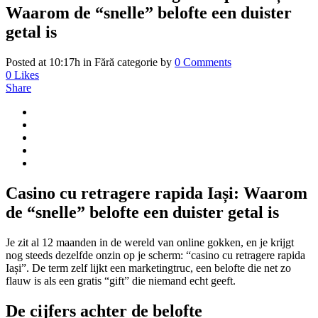
Waarom de “snelle” belofte een duister
getal is
Posted at 10:17h
in Fără categorie
by
0 Comments
0
Likes
Share
Casino cu retragere rapida Iași: Waarom
de “snelle” belofte een duister getal is
Je zit al 12 maanden in de wereld van online gokken, en je krijgt
nog steeds dezelfde onzin op je scherm: “casino cu retragere rapida
Iași”. De term zelf lijkt een marketingtruc, een belofte die net zo
flauw is als een gratis “gift” die niemand echt geeft.
De cijfers achter de belofte