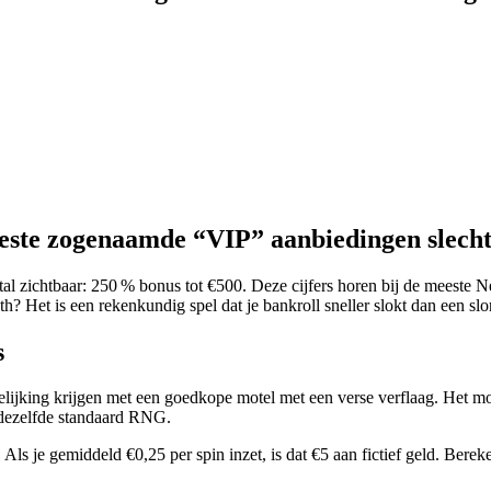
este zogenaamde “VIP” aanbiedingen slechts
 getal zichtbaar: 250 % bonus tot €500. Deze cijfers horen bij de meeste
ruth? Het is een rekenkundig spel dat je bankroll sneller slokt dan een s
s
ijking krijgen met een goedkope motel met een verse verflaag. Het mote
t dezelfde standaard RNG.
t. Als je gemiddeld €0,25 per spin inzet, is dat €5 aan fictief geld. Ber