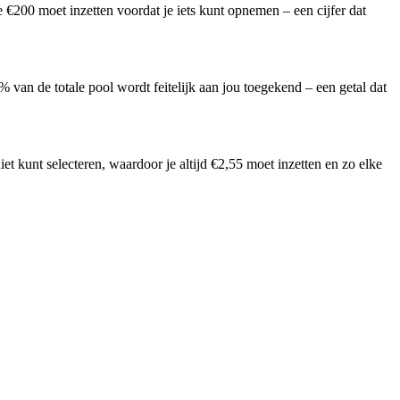
je €200 moet inzetten voordat je iets kunt opnemen – een cijfer dat
van de totale pool wordt feitelijk aan jou toegekend – een getal dat
iet kunt selecteren, waardoor je altijd €2,55 moet inzetten en zo elke