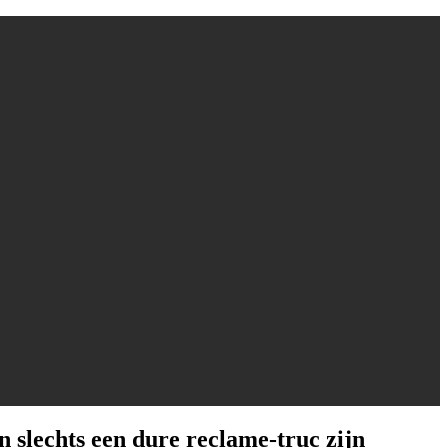
slechts een dure reclame‑truc zijn