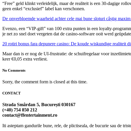
“Free” geld klinkt verleidelijk, maar de realiteit is een 30‑dagige rol
geen enkel “exclusief” label kan verschonen.
De onverbloemde waarheid achter cele mai bune sloturi câștig maxi
Evenzo, een “VIP‑gift” van 100 extra punten in een loyalty‑programma
je net zo snel doet vergeten dat de casino‑software ooit werd geüpdate
20 rotiri bonus fara depunere casino: De koude wiskundige realiteit die
Maar dan is er nog de UI‑frustratie: de schuifregelaar voor inzetlimiet
keer €0,05 extra verliest.
No Comments
Sorry, the comment form is closed at this time.
CONTACT
Strada Smârdan 5, București 030167
(+40) 754 850 212
contact@ffentertainment.ro
Iti asteptam gandurile bune, rele, de plictiseala, de bucurie sau de trist