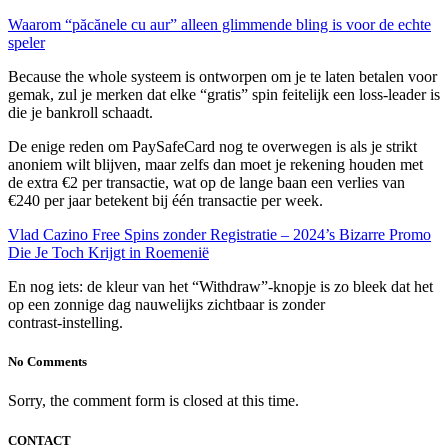
Waarom “păcănele cu aur” alleen glimmende bling is voor de echte
speler
Because the whole systeem is ontworpen om je te laten betalen voor
gemak, zul je merken dat elke “gratis” spin feitelijk een loss‑leader is
die je bankroll schaadt.
De enige reden om PaySafeCard nog te overwegen is als je strikt
anoniem wilt blijven, maar zelfs dan moet je rekening houden met
de extra €2 per transactie, wat op de lange baan een verlies van
€240 per jaar betekent bij één transactie per week.
Vlad Cazino Free Spins zonder Registratie – 2024’s Bizarre Promo
Die Je Toch Krijgt in Roemenië
En nog iets: de kleur van het “Withdraw”‑knopje is zo bleek dat het
op een zonnige dag nauwelijks zichtbaar is zonder
contrast‑instelling.
No Comments
Sorry, the comment form is closed at this time.
CONTACT