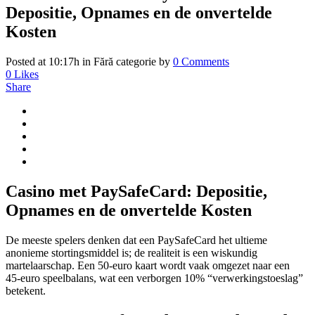
Depositie, Opnames en de onvertelde
Kosten
Posted at 10:17h
in Fără categorie
by
0 Comments
0
Likes
Share
Casino met PaySafeCard: Depositie,
Opnames en de onvertelde Kosten
De meeste spelers denken dat een PaySafeCard het ultieme
anonieme stortingsmiddel is; de realiteit is een wiskundig
martelaarschap. Een 50‑euro kaart wordt vaak omgezet naar een
45‑euro speelbalans, wat een verborgen 10% “verwerkingstoeslag”
betekent.