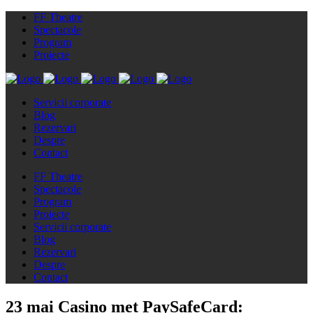
FF Theatre
Spectacole
Program
Proiecte
Servicii corporate
Blog
Rezervari
Despre
Contact
FF Theatre
Spectacole
Program
Proiecte
Servicii corporate
Blog
Rezervari
Despre
Contact
23 mai
Casino met PaySafeCard: