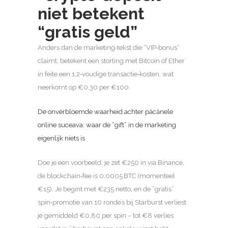
niet betekent
“gratis geld”
Anders dan de marketing‑tekst die “VIP‑bonus”
claimt, betekent een storting met Bitcoin of Ether
in feite een 1,2‑voudige transactie‑kosten, wat
neerkomt op €0,30 per €100.
De onverbloemde waarheid achter păcănele
online suceava: waar de “gift” in de marketing
eigenlijk niets is
Doe je een voorbeeld: je zet €250 in via Binance,
de blockchain‑fee is 0,0005 BTC (momenteel
€15). Je begint met €235 netto, en de “gratis”
spin‑promotie van 10 ronde’s bij Starburst verliest
je gemiddeld €0,80 per spin – tot €8 verlies