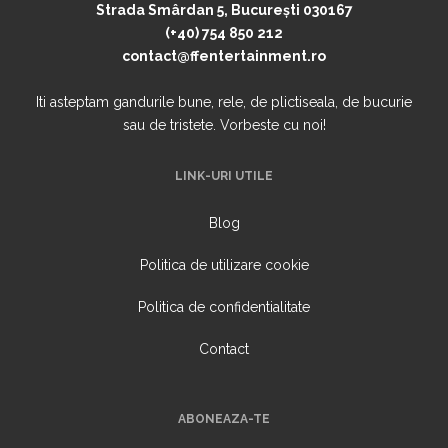
Strada Smârdan 5, București 030167
(+40) 754 850 212
contact@ffentertainment.ro
Iti asteptam gandurile bune, rele, de plictiseala, de bucurie
sau de tristete. Vorbeste cu noi!
LINK-URI UTILE
Blog
Politica de utilizare cookie
Politica de confidentialitate
Contact
ABONEAZA-TE