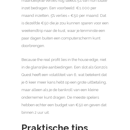
maandelijkse verlies nog steeds 5% van hun totale
inzet bedragen. Een voorbeeld: €1.000 per
maand inzetten, 5% verlies = €50 per maand. Dat
is dezelfde €50 die je zou kunnen sparen voor een
weekendtrip naar de kust, waar je tenminste een
paar dagen buiten een computerscherm kunt
doorbrengen.
Because the real profit lies in the house edge, niet
in de glansrijke aanbiedingen. Een slot als Gonzo’s
Quest heeft een volatiliteit van 6, wat betekent dat
je 6 keer meer kans hebt op een grote uitbetaling,
maar alleen als je de bankroll van een kleine
ondernemer kunt dragen. De meeste spelers
hebben echter een budget van €50 en geven dat
binnen 2 uur uit.
Praktische tips