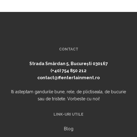
CONTACT
Strada Smârdan 5, București 030167
(+40) 754 850 212
contact@ffentertainment.ro
Iti asteptam gandurile bune, rele, de plictiseala, de bucurie
sau de tristete. Vorbeste cu noi!
LINK-URI UTILE
Blog