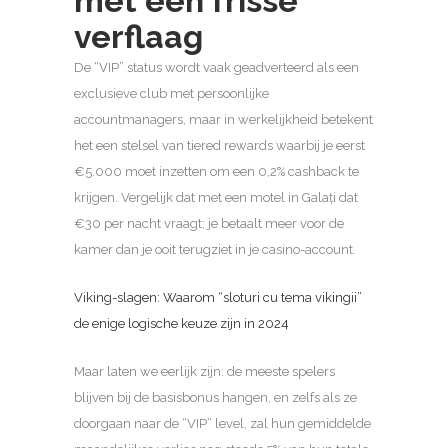
met een frisse
verflaag
De “VIP” status wordt vaak geadverteerd als een
exclusieve club met persoonlijke
accountmanagers, maar in werkelijkheid betekent
het een stelsel van tiered rewards waarbij je eerst
€5.000 moet inzetten om een 0,2% cashback te
krijgen. Vergelijk dat met een motel in Galaţi dat
€30 per nacht vraagt; je betaalt meer voor de
kamer dan je ooit terugziet in je casino-account.
Viking-slagen: Waarom “sloturi cu tema vikingii”
de enige logische keuze zijn in 2024
Maar laten we eerlijk zijn: de meeste spelers
blijven bij de basisbonus hangen, en zelfs als ze
doorgaan naar de “VIP” level, zal hun gemiddelde