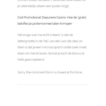
je uiteindelijk alleen een poster krijgt.
Cod Promotional Depunere Casino: Hoe de ‘gratis’
beloftes je portemonnee laten krimpen
Het enige wat me echt irriteert, is dat de
lettergrootte in de T&C van één van die sites zo
klein is dat je een microscopisch onderzoek moet
doen om het te lezen, terwijl je toch de bonus al
hebt geaccepteerd.
Sorry, the comment form is closed at this time.