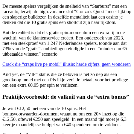
De meeste spelers vergelijken de snelheid van “Starburst” met een
raceauto, terwijl de high‑variance slot “Gonzo’s Quest” meer lijkt op
een slaperige bulldozer. In dezelfde mentaliteit laat een casino je
denken dat die 10 gratis spins een shortcut zijn naar rijkdom.
But de realiteit is dat elk gratis spin‑momentum een extra rij in de
wachtrij van de klantenservice creëert. Een onderzoek van 2023,
met een steekproef van 1.247 Nederlandse spelers, toonde aan dat
73% van de “gratis” aanbiedingen eindigde in een “minder dan €5
uitbetaalde winsten” scenario.
Crack die “craps live pe mobil” illusie: harde cijfers, geen wonderen
And yet, de “VIP”‑status die ze beloven is net zo nep als een
goedkoop motel met een fris likje verf. Je betaalt voor het privilege
om een extra €0,05 per spin te verliezen.
Praktijkvoorbeeld: de valkuil van de “extra bonus”
Je wint €12,50 met een van de 10 spins. Het
bonusvoorwaarden‑document vraagt nu om een 20× inzet op die
€12,50, oftewel €250 aan speelgeld. In een maand tijd moet je 6,3
keer je maandelijkse budget van €40 spenderen om te voldoen.