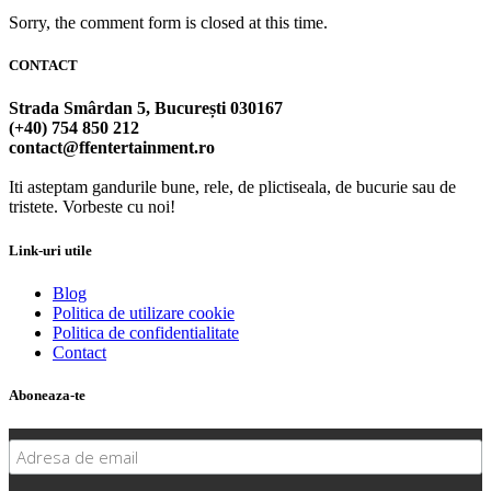
Sorry, the comment form is closed at this time.
CONTACT
Strada Smârdan 5, București 030167
(+40) 754 850 212
contact@ffentertainment.ro
Iti asteptam gandurile bune, rele, de plictiseala, de bucurie sau de
tristete. Vorbeste cu noi!
Link-uri utile
Blog
Politica de utilizare cookie
Politica de confidentialitate
Contact
Aboneaza-te