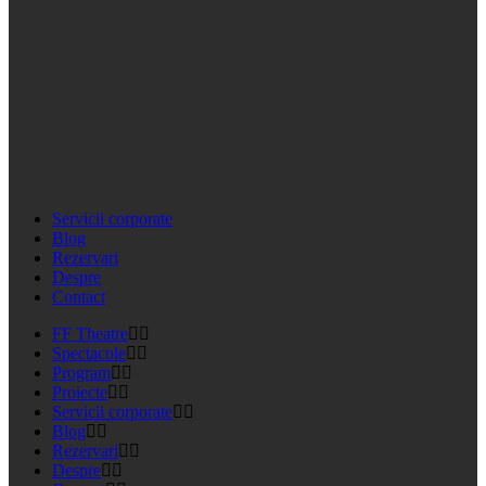
Servicii corporate
Blog
Rezervari
Despre
Contact
FF Theatre
Spectacole
Program
Proiecte
Servicii corporate
Blog
Rezervari
Despre