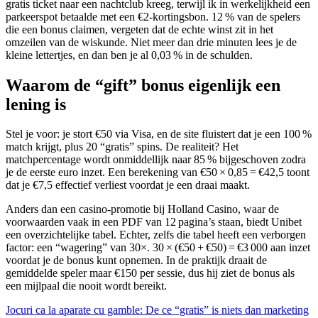
gratis ticket naar een nachtclub kreeg, terwijl ik in werkelijkheid een
parkeerspot betaalde met een €2‑kortingsbon. 12 % van de spelers
die een bonus claimen, vergeten dat de echte winst zit in het
omzeilen van de wiskunde. Niet meer dan drie minuten lees je de
kleine lettertjes, en dan ben je al 0,03 % in de schulden.
Waarom de “gift” bonus eigenlijk een
lening is
Stel je voor: je stort €50 via Visa, en de site fluistert dat je een 100 %
match krijgt, plus 20 “gratis” spins. De realiteit? Het
matchpercentage wordt onmiddellijk naar 85 % bijgeschoven zodra
je de eerste euro inzet. Een berekening van €50 × 0,85 = €42,5 toont
dat je €7,5 effectief verliest voordat je een draai maakt.
Anders dan een casino‑promotie bij Holland Casino, waar de
voorwaarden vaak in een PDF van 12 pagina’s staan, biedt Unibet
een overzichtelijke tabel. Echter, zelfs die tabel heeft een verborgen
factor: een “wagering” van 30×. 30 × (€50 + €50) = €3 000 aan inzet
voordat je de bonus kunt opnemen. In de praktijk draait de
gemiddelde speler maar €150 per sessie, dus hij ziet de bonus als
een mijlpaal die nooit wordt bereikt.
Jocuri ca la aparate cu gamble: De ce “gratis” is niets dan marketing