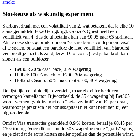
smoke
Slot‑keuze als wiskundig experiment
Starburst draait met een volatiliteit van 2, wat betekent dat je elke 10
spins gemiddeld €0,20 terugkrijgt. Gonzo’s Quest heeft een
volatiliteit van 4, dus de uitbetaling kan van €0,05 naar €5 springen.
Als je deze slots gebruikt om een “casino bonus cu depunere visa”
af te spelen, ontstaat een paradox: de lage volatiliteit van Starburst
verspreidt je inzet als zand, terwijl Gonzo’s Quest je bankroll kan
slopen als een bulldozer.
Bet365: 20 % cash‑back, 35× wagering
Unibet: 100 % match tot €200, 30× wagering
Holland Casino: 50 % match tot €100, 40× wagering
De lijst lijkt een duidelijk overzicht, maar elk cijfer heeft een
verborgen kantelfactor. Bijvoorbeeld, de 35× wagering bij Bet365
wordt vermenigvuldigd met een “bet‑size‑limit” van €2 per draai,
waardoor je praktisch het bonuskapitaal niet kunt benutten bij een
high‑roller slot.
Omdat Visa‑transacties gemiddeld 0,9 % kosten, betaal je €0,45 per
€50‑storting. Voeg dit toe aan de 30× wagering en de “gratis” spins,
en je ziet dat de extra kosten sneller optellen dan de potentiële winst.