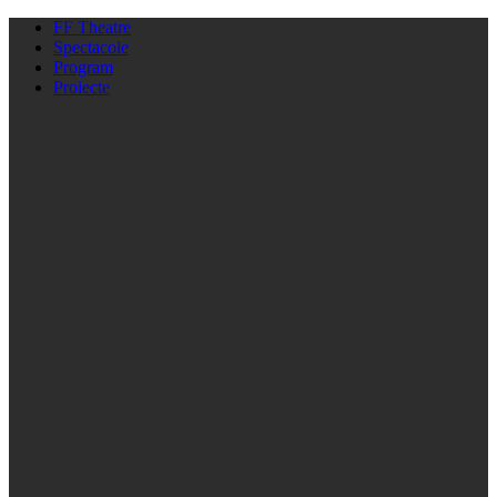
FF Theatre
Spectacole
Program
Proiecte