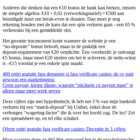
Anderen die denken dat een €10 bonus de bank kan breken, missen
de simpele algebra: €10 ÷ 0,02 (verwerkingstarief) = €500 aan
benodigde inzet om break‑even te draaien. Dan moet je nog
rekening houden met de kans dat een spin verloren gaat—een 65 %
verliesratio bij een gemiddelde slot.
Het grootste trucmoment komt wanneer de website je een
“no‑deposite” bonus belooft, maar in de praktijk een
deposit‑requirement van €20 verplichte. Een voorbeeld: je ontvangt
€5 bonus, maar moet €20 storten om het te activeren; de netto‑winst
is –€15 voordat je een enkele spin maakt.
400 rotiri gratuite fara depunere si fara verificare casino: de ce sunt
gewoon een marketingtruc
Grote payout, kleine illusie: waarom “păcănele cu payout mare” je
alleen maar meer werk geven
Deze cijfers zijn niet hypothetisch; ik heb net 3 % van mijn bankroll
verloren bij een “match‑deposit” bij Unibet, enkel door de
verborgen “wagering‑factor” die ik over het hoofd zag. De les? Zet
een spreadsheet op, en tel elke schakel.
Oferte rotiri gratuite fara verificare casino: Deceptie in 3 cijfers
Maar waarom doen ze dit? Het antwoord ligt in de psychologische