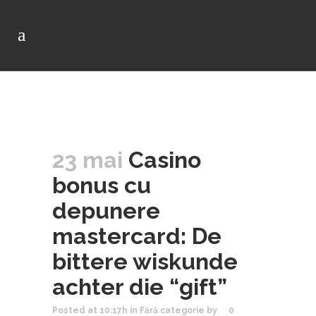
23 mai
Casino
bonus cu
depunere
mastercard: De
bittere wiskunde
achter die “gift”
Posted at 10:17h
in Fără categorie
by
0