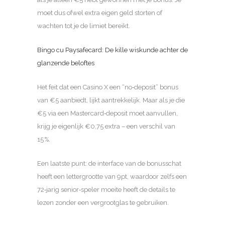
moet dus ofwel extra eigen geld storten of
wachten tot je de limiet bereikt.
Bingo cu Paysafecard: De kille wiskunde achter de
glanzende beloftes
Het feit dat een Casino X een “no‑deposit” bonus
van €5 aanbiedt, lijkt aantrekkelijk. Maar als je die
€5 via een Mastercard‑deposit moet aanvullen,
krijg je eigenlijk €0,75 extra – een verschil van
15 %.
Een laatste punt: de interface van de bonusschat
heeft een lettergrootte van 9pt, waardoor zelfs een
72‑jarig senior‑speler moeite heeft de details te
lezen zonder een vergrootglas te gebruiken.