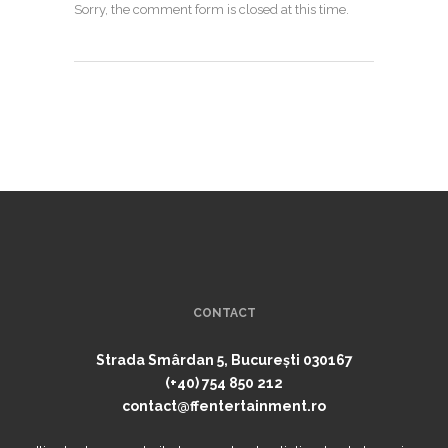
Sorry, the comment form is closed at this time.
CONTACT
Strada Smârdan 5, București 030167
(+40) 754 850 212
contact@ffentertainment.ro