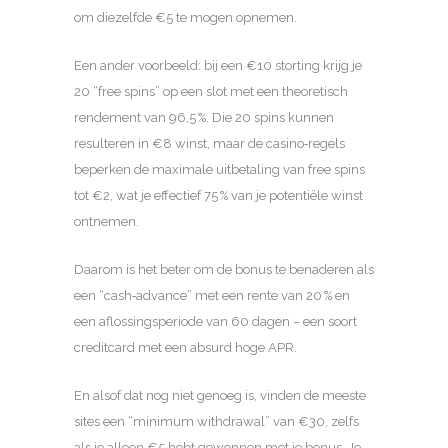
om diezelfde €5 te mogen opnemen.
Een ander voorbeeld: bij een €10 storting krijg je
20 “free spins” op een slot met een theoretisch
rendement van 96,5 %. Die 20 spins kunnen
resulteren in €8 winst, maar de casino‑regels
beperken de maximale uitbetaling van free spins
tot €2, wat je effectief 75 % van je potentiële winst
ontnemen.
Daarom is het beter om de bonus te benaderen als
een “cash‑advance” met een rente van 20 % en
een aflossingsperiode van 60 dagen – een soort
creditcard met een absurd hoge APR.
En alsof dat nog niet genoeg is, vinden de meeste
sites een “minimum withdrawal” van €30, zelfs
als je alleen €5 hebt gewonnen met je bonus. Je