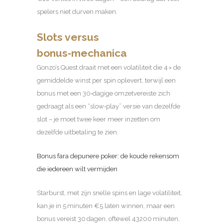
spelers niet durven maken.
Slots versus
bonus‑mechanica
Gonzo’s Quest draait met een volatiliteit die 4 × de
gemiddelde winst per spin oplevert, terwijl een
bonus met een 30‑dagige omzetvereiste zich
gedraagt als een “slow‑play” versie van dezelfde
slot – je moet twee keer meer inzetten om
dezelfde uitbetaling te zien.
Bonus fara depunere poker: de koude rekensom
die iedereen wilt vermijden
Starburst, met zijn snelle spins en lage volatiliteit,
kan je in 5 minuten €5 laten winnen, maar een
bonus vereist 30 dagen, oftewel 43200 minuten,