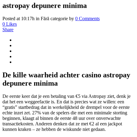
astropay depunere minima
Posted at 10:17h
in Fără categorie
by
0 Comments
0
Likes
Share
De kille waarheid achter casino astropay
depunere minima
De eerste keer dat je een betaling van €5 via Astropay ziet, denk je
dat het een weggeefactie is. En dat is precies wat ze willen: een
“gratis” startbedrag dat in werkelijkheid de drempel voor de eerste
echte inzet zet. 27% van de spelers die met een minimale storting
beginnen, klaagt al binnen de eerste 48 uur over onverwachte
transactiekosten. Anderen denken dat ze met €2 al een jackpot
kunnen kraken – ze hebben de wiskunde niet gedaan.