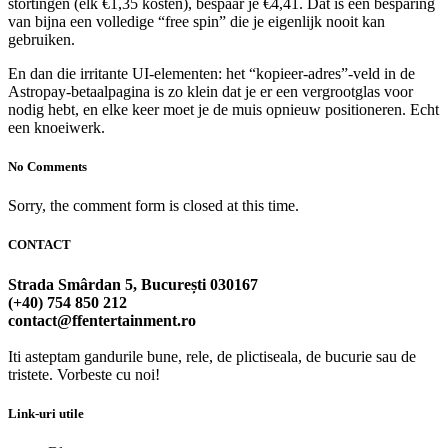
stortingen (elk €1,35 kosten), bespaar je €4,41. Dat is een besparing
van bijna een volledige “free spin” die je eigenlijk nooit kan
gebruiken.
En dan die irritante UI‑elementen: het “kopieer‑adres”‑veld in de
Astropay‑betaalpagina is zo klein dat je er een vergrootglas voor
nodig hebt, en elke keer moet je de muis opnieuw positioneren. Echt
een knoeiwerk.
No Comments
Sorry, the comment form is closed at this time.
CONTACT
Strada Smârdan 5, București 030167
(+40) 754 850 212
contact@ffentertainment.ro
Iti asteptam gandurile bune, rele, de plictiseala, de bucurie sau de
tristete. Vorbeste cu noi!
Link-uri utile