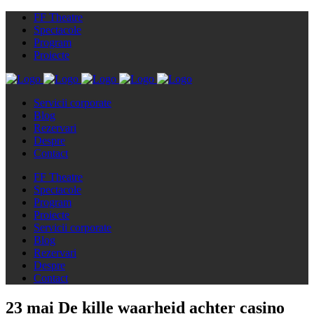
FF Theatre
Spectacole
Program
Proiecte
Servicii corporate
Blog
Rezervari
Despre
Contact
FF Theatre
Spectacole
Program
Proiecte
Servicii corporate
Blog
Rezervari
Despre
Contact
23 mai
De kille waarheid achter casino