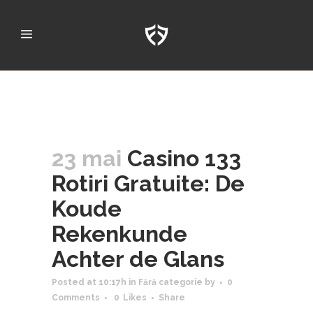
23 mai
Casino 133
Rotiri Gratuite: De
Koude
Rekenkunde
Achter de Glans
Posted at 10:17h
in Fără categorie
by
0
Comments
0
Likes
Share