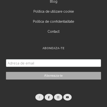
Blog
Politica de utilizare cookie
Politica de confidentialitate
Contact
ABONEAZA-TE