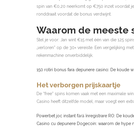
spin van €0,20 neerkomt op €750 inzet voordat je
ronddraait voordat de bonus verdwijnt.
Waarom de meeste sp
Stel je voor: Jan wint €15 met één van die 125 spin
„verloren” op de 30× vereiste. Een vergelijking met 
rekenmachine onverbiddelijk.
150 rotiri bonus fara depunere casino: De koude 
Het verborgen prijskaartje
De “free” spins komen vaak met een maximale winli
Casino heeft ditzelfde model, maar voegt een extr
Powerbet joc instant fără înregistrare RO: De koude 
Casino cu depunere Dogecoin: waarom de hype ni