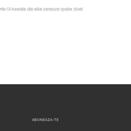
itante UI‑kwestie die elke serieuze speler doet
ABONEAZA-TE