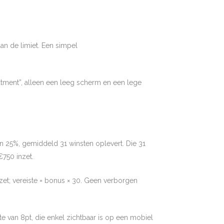
dan de limiet. Een simpel
eatment”, alleen een leeg scherm en een lege
van 25%, gemiddeld 31 winsten oplevert. Die 31
€750 inzet.
nzet; vereiste = bonus × 30. Geen verborgen
tte van 8pt, die enkel zichtbaar is op een mobiel