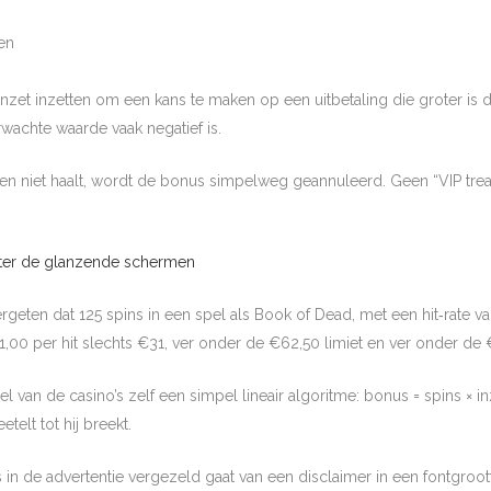
en
 inzet inzetten om een kans te maken op een uitbetaling die groter is 
wachte waarde vaak negatief is.
eisten niet haalt, wordt de bonus simpelweg geannuleerd. Geen “VIP tr
hter de glanzende schermen
ergeten dat 125 spins in een spel als Book of Dead, met een hit‑rate 
00 per hit slechts €31, ver onder de €62,50 limiet en ver onder de 
van de casino’s zelf een simpel lineair algoritme: bonus = spins × i
telt tot hij breekt.
ns in de advertentie vergezeld gaat van een disclaimer in een fontgroo