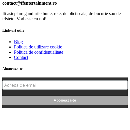
contact@ffentertainment.ro
Iti asteptam gandurile bune, rele, de plictiseala, de bucurie sau de
tristete. Vorbeste cu noi!
Link-uri utile
Blog
Politica de utilizare cookie
Politica de confidentialitate
Contact
Aboneaza-te
Copyright 2018 ® FFentertainment | All Rights Reserved
Performance of Itecho