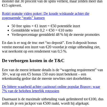
monster dat 30 procent van de spins verliest, maar zelden meer dan
€15 oplevert.
Rotiri gratuite video poker: De koude wiskunde achter die
zogenaemde “gratis” kansen
50 free spins × €1 inzet = €50 potentiële inzet
Gemiddelde winst 0,2 × €50 = €10 netto
Verliespercentage gemiddeld 48 % bij de meeste promoties
En dan is er nog de truc met “no deposit”. Een 0‑deposit bonus
vereist meestal een inzet van €20 voordat je enige uitbetaling ziet,
wat neerkomt op een rendement van 0,5 %.
De verborgen kosten in de T&C
Een van de meest irritante details is de “wagering requirement” van
30×, wat op een €5 bonus 150 euro inzet betekent – een
rekenkundig gedoe dat de meeste newbies niet doorhebben.
De bittere waarheid achter cazinouri online popular Brașov: waar
7% van de beloften letterlijk rotzooien
Daarnaast is de maximale uitbetaling vaak gelimiteerd tot €100, dus
zelfs als je een jackpot van €500 raakt, wordt hij afgekapt.