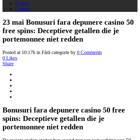
Despre
Contact
23 mai
Bonusuri fara depunere casino 50
free spins: Deceptieve getallen die je
portemonnee niet redden
Posted at 10:17h
in Fără categorie
by
0 Comments
0
Likes
Share
Bonusuri fara depunere casino 50 free
spins: Deceptieve getallen die je
portemonnee niet redden