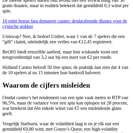
De meeste spelers starten hun avond met een verwachting van 50
gratis draaien, maar in realiteit betekent dat gemiddeld 0,3 winst per
spin.
10 rotiri bonus fara depunere casino: deglaciërende illusies voor de
cynische gokker
Uniswap? Nee, ik bedoel Unibet, waar 1 van de 7 spelers die een
“gift” claimt, uiteindelijk een verlies van €12,45 registreert.
Bet365 biedt eenzelfde aanbod, maar hun wiskunde toont een
terugverdientijd van 3,2 uur bij een inzet van €2 per ronde.
Holland Casino belooft 50 free spins; de praktijk laat zien dat 4 van
de 10 spelers al na 15 minuten hun bankroll halveert.
Waarom de cijfers misleiden
Omdat casino’s het rendement van een spin vaak meten in RTP van
96,5%, maar de variance voor een spin kan oplopen tot 28 procent,
wat betekent dat één enkele winst van €5 een misleidende glans
geeft.
Vergelijk Starburst, waar de volatiliteit laag is en je elk uur een
gemiddeld €0,80 wint, met Gonzo’s Quest, een high‑volatility