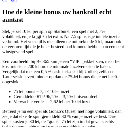
Hoe de kleine bonus uw bankroll echt
aantast
Stel, je zet 10 lei per spin op Starburst, een spel met 2,5 %
volatiliteit, en je krijgt 75 lei extra. Na 7,5 spins is je initiële inzet al
verbrand. Het verschil is niet alleen de ontbrekende 5 lei, maar ook
de verloren tijd die je beter besteed had kunnen hebben aan een echt
winstgevend spel.
Een voorbeeld: bij Bet365 kun je een “VIP” pakket zien, maar het
kost minstens 200 lei om de minimale inzetvereisten te halen.
Vergelijk dat met een 0,5 % cashback‑deal bij Unibet; zelfs een
1‑uur sessie levert minder op dan de 75‑lei bonus die je net heeft
opgeslokt.
75 lei bonus = 7,5 × 10 lei inzet
Gemiddelde RTP 96,5 % = 3,5 % huisvoordeel
Verwachte verlies = 2,62 lei per 10 lei inzet
Betreed je nu een spel als Gonzo’s Quest, met hoge volatiliteit, dan
zie je dat elke 3e spin gemiddeld 30 % van je inzet verliest. Drie
spins kosten je 30 lei; de “gratis” 75 lei zijn in dat geval slechts
0,4 × de verwachte winst van een gemiddelde speler.