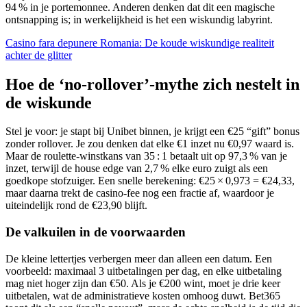
94 % in je portemonnee. Anderen denken dat dit een magische
ontsnapping is; in werkelijkheid is het een wiskundig labyrint.
Casino fara depunere Romania: De koude wiskundige realiteit
achter de glitter
Hoe de ‘no‑rollover’-mythe zich nestelt in
de wiskunde
Stel je voor: je stapt bij Unibet binnen, je krijgt een €25 “gift” bonus
zonder rollover. Je zou denken dat elke €1 inzet nu €0,97 waard is.
Maar de roulette‑winstkans van 35 : 1 betaalt uit op 97,3 % van je
inzet, terwijl de house edge van 2,7 % elke euro zuigt als een
goedkope stofzuiger. Een snelle berekening: €25 × 0,973 = €24,33,
maar daarna trekt de casino‑fee nog een fractie af, waardoor je
uiteindelijk rond de €23,90 blijft.
De valkuilen in de voorwaarden
De kleine lettertjes verbergen meer dan alleen een datum. Een
voorbeeld: maximaal 3 uitbetalingen per dag, en elke uitbetaling
mag niet hoger zijn dan €50. Als je €200 wint, moet je drie keer
uitbetalen, wat de administratieve kosten omhoog duwt. Bet365