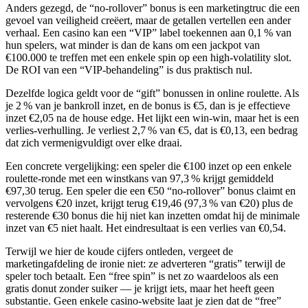
Anders gezegd, de “no‑rollover” bonus is een marketingtruc die een
gevoel van veiligheid creëert, maar de getallen vertellen een ander
verhaal. Een casino kan een “VIP” label toekennen aan 0,1 % van
hun spelers, wat minder is dan de kans om een jackpot van
€100.000 te treffen met een enkele spin op een high‑volatility slot.
De ROI van een “VIP‑behandeling” is dus praktisch nul.
Dezelfde logica geldt voor de “gift” bonussen in online roulette. Als
je 2 % van je bankroll inzet, en de bonus is €5, dan is je effectieve
inzet €2,05 na de house edge. Het lijkt een win‑win, maar het is een
verlies‑verhulling. Je verliest 2,7 % van €5, dat is €0,13, een bedrag
dat zich vermenigvuldigt over elke draai.
Een concrete vergelijking: een speler die €100 inzet op een enkele
roulette‑ronde met een winstkans van 97,3 % krijgt gemiddeld
€97,30 terug. Een speler die een €50 “no‑rollover” bonus claimt en
vervolgens €20 inzet, krijgt terug €19,46 (97,3 % van €20) plus de
resterende €30 bonus die hij niet kan inzetten omdat hij de minimale
inzet van €5 niet haalt. Het eindresultaat is een verlies van €0,54.
Terwijl we hier de koude cijfers ontleden, vergeet de
marketingafdeling de ironie niet: ze adverteren “gratis” terwijl de
speler toch betaalt. Een “free spin” is net zo waardeloos als een
gratis donut zonder suiker — je krijgt iets, maar het heeft geen
substantie. Geen enkele casino‑website laat je zien dat de “free”