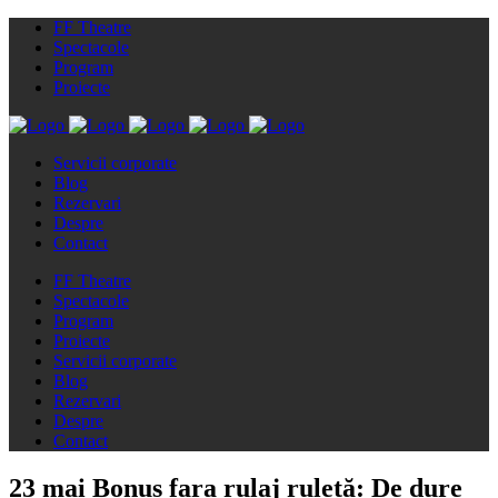
FF Theatre
Spectacole
Program
Proiecte
Servicii corporate
Blog
Rezervari
Despre
Contact
FF Theatre
Spectacole
Program
Proiecte
Servicii corporate
Blog
Rezervari
Despre
Contact
23 mai
Bonus fara rulaj ruletă: De dure