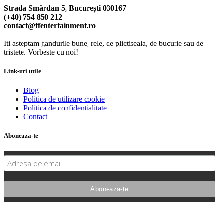
Strada Smârdan 5, București 030167
(+40) 754 850 212
contact@ffentertainment.ro
Iti asteptam gandurile bune, rele, de plictiseala, de bucurie sau de
tristete. Vorbeste cu noi!
Link-uri utile
Blog
Politica de utilizare cookie
Politica de confidentialitate
Contact
Aboneaza-te