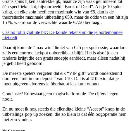
Gratis spins lijken aantrekkelijk, maar ze zijn vaak gelimiteerd tot
één specifieke slot, bijvoorbeeld “Book of Dead”. Als je 10 spins
krijgt, en elke spin heeft een maximale win van €5, dan is de
theoretische maximale uitbetaling €50, maar de odds van een hit zijn
15 %, waardoor de verwachte waarde €7,50 bedraagt.
Casino rotiri gratuite btc: De koude rekensom die je portemonnee
niet redt
Daarbij komt de “max win” limiet van €25 per spelsessie, waardoor
zelfs een enorme jackpot onbereikbaar blijft. Het is alsof je een
tandarts krijgt die een gratis snoepje aanbiedt, maar alleen nadat hij
je gebit heeft geboord.
De meeste spelers vergeten dat elk “VIP‑gift” wordt ondersteund
door een “minimum deposit” van €10. Dat is al €10 extra dat je
moet uitgeven alvorens je überhaupt iets kunt winnen.
Conclusie? Er bestaat geen magische formule. De cijfers liegen
nooit.
En nu moet ik nog steeds die ellendige kleine “Accept” knop in de
uitbetalings‑pop‑up zoeken, die zo klein is dat één oogoperatie hem
niet zou vinden.
No Comments