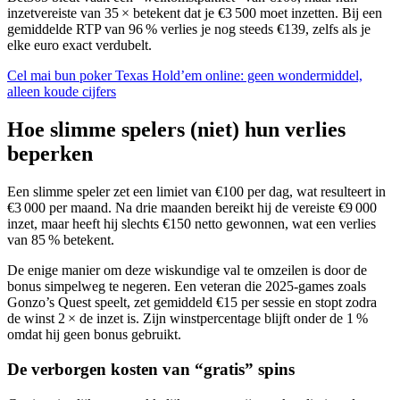
inzetvereiste van 35 × betekent dat je €3 500 moet inzetten. Bij een
gemiddelde RTP van 96 % verlies je nog steeds €139, zelfs als je
elke euro exact verdubelt.
Cel mai bun poker Texas Hold’em online: geen wondermiddel,
alleen koude cijfers
Hoe slimme spelers (niet) hun verlies
beperken
Een slimme speler zet een limiet van €100 per dag, wat resulteert in
€3 000 per maand. Na drie maanden bereikt hij de vereiste €9 000
inzet, maar heeft hij slechts €150 netto gewonnen, wat een verlies
van 85 % betekent.
De enige manier om deze wiskundige val te omzeilen is door de
bonus simpelweg te negeren. Een veteran die 2025‑games zoals
Gonzo’s Quest speelt, zet gemiddeld €15 per sessie en stopt zodra
de winst 2 × de inzet is. Zijn winstpercentage blijft onder de 1 %
omdat hij geen bonus gebruikt.
De verborgen kosten van “gratis” spins