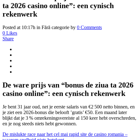
ta 2026 casino online”: een cynisch
rekenwerk
Posted at 10:17h
in Fără categorie
by
0 Comments
0
Likes
Share
De ware prijs van “bonus de ziua ta 2026
casino online”: een cynisch rekenwerk
Je bent 31 jaar oud, net je eerste salaris van €2 500 netto binnen, en
je ziet een 2026‑bonus die belooft ’gratis’ €50. Een maand later
blijkt dat je 3 % omrekeningsvereiste al 150 keer hebt overschreden,
en je nog steeds niets hebt gewonnen.
De mislukte race naar het cel mai rapid site de casino romania –
waarom snelheid niets betekent