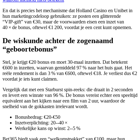
En dat is precies het mechanisme dat Holland Casino en Unibet in
hun marketingcodeloop gebruiken: ze posten een glitterende
“VIP‑gift” van €30, maar de voorwaarden eisen een inzet van
40 × de bonus, oftewel €1 200, voordat je een cent kunt opnemen.
De wiskunde achter de zogenaamd
“geboortebonus”
Stel, je krijgt €20 bonus en moet 30‑maal inzetten. Dat betekent
€600 in inzetten, waarvan gemiddeld 97 % naar het huis gaat. Het
reële rendement is dan 3 % van €600, oftewel €18. Je verliest dus €2
voordat je iets kunt claimen.
Vergelijk dat met een Starburst spin‑reeks: die draait in 2 seconden
en levert een winrate van 96 %. De bonus vereist echter een speeltijd
equivalent aan het kijken naar een film van 2 uur, waardoor de
snelheid van de gokkasten irrelevant wordt.
Bonusbedrag: €20‑€50
Inzetverplichting: 20‑‑40 ×
Werkelijke kans op winst: 2‑‑5 %
Bet365 biedt vaak een “welkomstpakket” van €100, maar hun