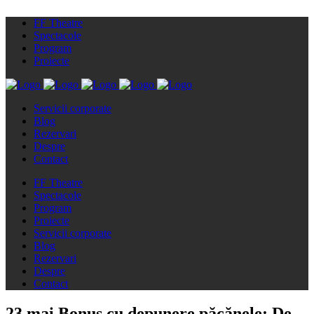
FF Theatre
Spectacole
Program
Proiecte
Servicii corporate
Blog
Rezervari
Despre
Contact
FF Theatre
Spectacole
Program
Proiecte
Servicii corporate
Blog
Rezervari
Despre
Contact
23 mai
Bonus cu depunere păcănele: De