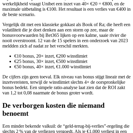
werkelijkheid vraagt Unibet een inzet van 40× €20 = €800, en de
maximale uitbetaling is €100. Het resultaat is een verlies van €400 in
de beste scenario.
Vergelijk dit met een klassieke gokkast als Book of Ra; die heeft een
volatiliteit die je doet denken aan een storm op zee, maar de
bonusvoorwaarden bij Bet365 lijken op een kalme, saaie rivier die
nooit overstroomt. 12 van de 15 spelers in een onderzoek van 2023
meldden zich af nadat ze het verschil merkten.
€10 bonus, 20× inzet, €200 winstlimiet
€25 bonus, 30× inzet, €500 winstlimiet
€50 bonus, 40× inzet, €1.000 winstlimiet
De cijfers zijn geen toeval. Elk niveau van bonus stijgt lineair met de
inzetvereisten, terwijl de winstlimiet slechts 4× de oorspronkelijke
bonus bedekt. Een simpele ratio‑analyse laat zien dat de ROI zakt
van 1,2 tot 0,08 naarmate de bonus groter wordt.
De verborgen kosten die niemand
benoemt
Een minder bekende valkuil: de “geld‑terug‑bij‑verlies”‑regeling die
slechts 2 % van de verliezen vergoedt. Als je €1.000 verliest in een