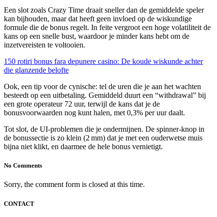
Een slot zoals Crazy Time draait sneller dan de gemiddelde speler
kan bijhouden, maar dat heeft geen invloed op de wiskundige
formule die de bonus regelt. In feite vergroot een hoge volatiliteit de
kans op een snelle bust, waardoor je minder kans hebt om de
inzetvereisten te voltooien.
150 rotiri bonus fara depunere casino: De koude wiskunde achter
die glanzende belofte
Ook, een tip voor de cynische: tel de uren die je aan het wachten
besteedt op een uitbetaling. Gemiddeld duurt een “withdrawal” bij
een grote operateur 72 uur, terwijl de kans dat je de
bonusvoorwaarden nog kunt halen, met 0,3% per uur daalt.
Tot slot, de UI‑problemen die je ondermijnen. De spinner‑knop in
de bonussectie is zo klein (2 mm) dat je met een ouderwetse muis
bijna niet klikt, en daarmee de hele bonus vernietigt.
No Comments
Sorry, the comment form is closed at this time.
CONTACT