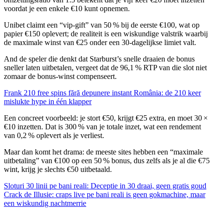
voordat je een enkele €10 kunt opnemen.
Unibet claimt een “vip‑gift” van 50 % bij de eerste €100, wat op
papier €150 oplevert; de realiteit is een wiskundige valstrik waarbij
de maximale winst van €25 onder een 30‑dagelijkse limiet valt.
And de speler die denkt dat Starburst’s snelle draaien de bonus
sneller laten uitbetalen, vergeet dat de 96,1 % RTP van die slot niet
zomaar de bonus‑winst compenseert.
Frank 210 free spins fără depunere instant România: de 210 keer
mislukte hype in één klapper
Een concreet voorbeeld: je stort €50, krijgt €25 extra, en moet 30 ×
€10 inzetten. Dat is 300 % van je totale inzet, wat een rendement
van 0,2 % oplevert als je verliest.
Maar dan komt het drama: de meeste sites hebben een “maximale
uitbetaling” van €100 op een 50 % bonus, dus zelfs als je al die €75
wint, krijg je slechts €50 uitbetaald.
Sloturi 30 linii pe bani reali: Deceptie in 30 draai, geen gratis goud
Crack de Illusie: craps live pe bani reali is geen gokmachine, maar
een wiskundig nachtmerrie