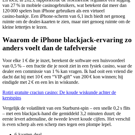
van 27 % in mobiele casinogebruikers, wat betekent dat meer dan
120 000 spelers hun iPhone gebruiken als een virtueel
casino‑bankje. Een iPhone‑scherm van 6,1 inch biedt net genoeg
ruimte om de dealer‑kaarten te zien, maar niet genoeg ruimte om de
kleine lettertjes te lezen.
Waarom de iPhone blackjack‑ervaring zo
anders voelt dan de tafelversie
Voor elke 1 € die je inzet, berekent de software een huisvoordeel
van 0,5 % – een fractie die je nooit ziet in een fysiek casino, waar de
dealer een commissie van 1 % kan vragen. Ik had ooit een vriend die
dacht dat hij met 10 € een “VIP‑gift” van 200 € kon winnen; hij
eindigde met 2 € en een les in wiskunde.
Rotiri gratuite craciun casino: De koude wiskunde achter de
kerstspins
Vergelijk de volatiliteit van een Starburst‑spin – een snelle 0,2 s flits
– met een blackjack‑hand die gemiddeld 3,2 minuten duurt; de
eerste levert adrenaline, de tweede levert koude cijfers. Het verschil
is even scherp als een scherp mes tegen een plompe lepel.
6‑kaarten‑deal