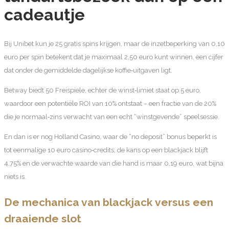
cadeautje
Bij Unibet kun je 25 gratis spins krijgen, maar de inzetbeperking van 0,10
euro per spin betekent dat je maximaal 2,50 euro kunt winnen, een cijfer
dat onder de gemiddelde dagelijkse koffie‑uitgaven ligt.
Betway biedt 50 Freispiele, echter de winst‑limiet staat op 5 euro,
waardoor een potentiële ROI van 10% ontstaat – een fractie van de 20%
die je normaal‑zins verwacht van een echt “winstgevende” speelsessie.
En dan is er nog Holland Casino, waar de “no deposit” bonus beperkt is
tot eenmalige 10 euro casino‑credits; de kans op een blackjack blijft
4,75% en de verwachte waarde van die hand is maar 0,19 euro, wat bijna
niets is.
De mechanica van blackjack versus een
draaiende slot