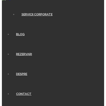
SERVICII CORPORATE
BLOG
REZERVARI
DESPRE
CONTACT