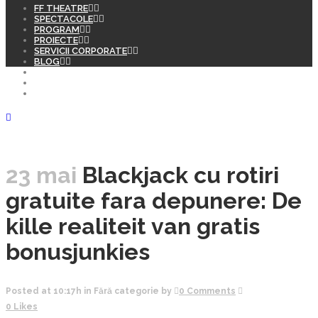
FF THEATRE
SPECTACOLE
PROGRAM
PROIECTE
SERVICII CORPORATE
BLOG
REZERVARI
DESPRE
CONTACT
23 mai
Blackjack cu rotiri
gratuite fara depunere: De
kille realiteit van gratis
bonusjunkies
Posted at 10:17h
in Fără categorie
by
0 Comments
0
Likes