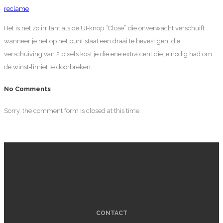
reclame
Het is net zo irritant als de UI‑knop “Close” die onverwacht verschuift
wanneer je net op het punt staat een draai te bevestigen; die
verschuiving van 2 pixels kost je die ene extra cent die je nodig had om
de winst‑limiet te doorbreken.
No Comments
Sorry, the comment form is closed at this time.
CONTACT