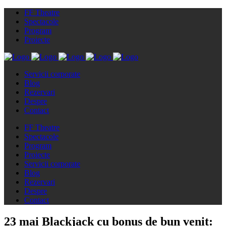
FF Theatre
Spectacole
Program
Proiecte
Servicii corporate
Blog
Rezervari
Despre
Contact
FF Theatre
Spectacole
Program
Proiecte
Servicii corporate
Blog
Rezervari
Despre
Contact
23 mai
Blackjack cu bonus de bun venit: