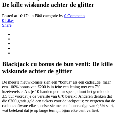
De kille wiskunde achter de glitter
Posted at 10:17h
in Fără categorie
by
0 Comments
0
Likes
Share
Blackjack cu bonus de bun venit: De kille
wiskunde achter de glitter
De meeste nieuwkomers zien een “bonus” als een cadeautje, maar
een 100% bonus van €200 is in feite een lening met een 7%
inzetvereiste. Als je 10 handen per uur speelt, duurt het gemiddeld
3,5 uur voordat je de vereiste van €70 bereikt. Anderen denken dat
die €200 gratis geld een tickets voor de jackpot is; ze vergeten dat de
casino‑software elke speelsessie met een house‑edge van 0,5% start,
wat betekent dat je op lange termijn bijna elke cent verliest.