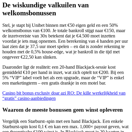
De wiskundige valkuilen van
welkomsbonussen
Stel, je stapt bij Unibet binnen met €50 eigen geld en een 50%
welkomstbonus van €100. Je totale bankroll stijgt naar €150, maar
de inzetvereiste van 30x betekent dat je €4.500 moet inzetten
voordat je iets mag opnemen. Een berekening van 4 handen per uur
laat zien dat je 37,5 uur moet spelen – en dat is zonder rekening te
houden met de 0,5% house‑edge, wat je bankroll in die tijd met
ongeveer €22,50 kan slinken.
Daaronder ligt de realiteit: een 20‑hand Blackjack‑sessie kost
gemiddeld €10 per hand in inzet, wat zich optelt tot €200. Bij een
5% “VIP” label voelt het als een upgrade, maar de “VIP” is enkel
een marketingterm – een gratis drankje in een motel bar.
Casino bit bonus exclusiv doar azi RO: De kille werkelijkheid van
“gratis” casino‑aanbiedingen
Waarom de meeste bonussen geen winst opleveren
Vergelijk een Starburst–spin met een hand Blackjack. Een enkele
Starburst‑spin kost 0,1 € en kan een max. 1,000× payout geven, wat
een theoretische €100 winst is. In Blackjack moet je 20 kaarten in