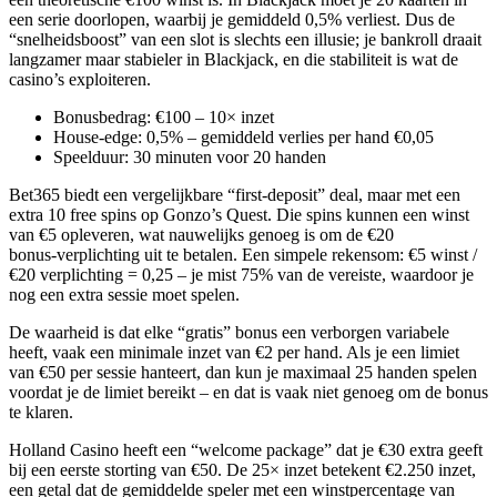
een serie doorlopen, waarbij je gemiddeld 0,5% verliest. Dus de
“snelheidsboost” van een slot is slechts een illusie; je bankroll draait
langzamer maar stabieler in Blackjack, en die stabiliteit is wat de
casino’s exploiteren.
Bonusbedrag: €100 – 10× inzet
House‑edge: 0,5% – gemiddeld verlies per hand €0,05
Speelduur: 30 minuten voor 20 handen
Bet365 biedt een vergelijkbare “first‑deposit” deal, maar met een
extra 10 free spins op Gonzo’s Quest. Die spins kunnen een winst
van €5 opleveren, wat nauwelijks genoeg is om de €20
bonus‑verplichting uit te betalen. Een simpele rekensom: €5 winst /
€20 verplichting = 0,25 – je mist 75% van de vereiste, waardoor je
nog een extra sessie moet spelen.
De waarheid is dat elke “gratis” bonus een verborgen variabele
heeft, vaak een minimale inzet van €2 per hand. Als je een limiet
van €50 per sessie hanteert, dan kun je maximaal 25 handen spelen
voordat je de limiet bereikt – en dat is vaak niet genoeg om de bonus
te klaren.
Holland Casino heeft een “welcome package” dat je €30 extra geeft
bij een eerste storting van €50. De 25× inzet betekent €2.250 inzet,
een getal dat de gemiddelde speler met een winstpercentage van