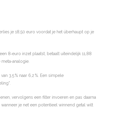
rlies je 18,50 euro voordat je het überhaupt op je
 8‑euro inzet plaatst, betaalt uiteindelijk 11,88
e meta‑analogie.
 van 3,5 % naar 6,2 %. Een simpele
ling”.
penen, vervolgens een filter invoeren en pas daarna
t wanneer je net een potentieel winnend getal wilt