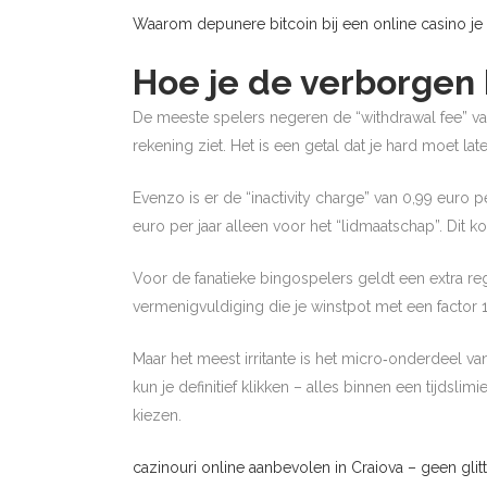
Waarom depunere bitcoin bij een online casino je
Hoe je de verborgen 
De meeste spelers negeren de “withdrawal fee” van 3
rekening ziet. Het is een getal dat je hard moet late
Evenzo is er de “inactivity charge” van 0,99 euro 
euro per jaar alleen voor het “lidmaatschap”. Dit
Voor de fanatieke bingospelers geldt een extra reg
vermenigvuldiging die je winstpot met een factor 1
Maar het meest irritante is het micro‑onderdeel va
kun je definitief klikken – alles binnen een tijdsl
kiezen.
cazinouri online aanbevolen in Craiova – geen glitt