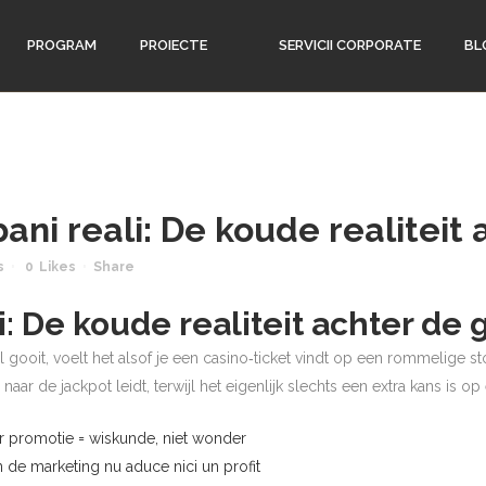
PROGRAM
PROIECTE
SERVICII CORPORATE
BL
ani reali: De koude realiteit 
s
0
Likes
Share
i: De koude realiteit achter de g
el gooit, voelt het alsof je een casino‑ticket vindt op een rommelige st
aar de jackpot leidt, terwijl het eigenlijk slechts een extra kans is op 
ar promotie = wiskunde, niet wonder
n de marketing nu aduce nici un profit