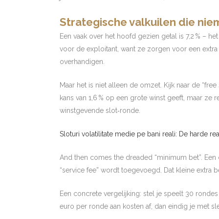
Strategische valkuilen die n
Een vaak over het hoofd gezien getal is 7,2 % – he
voor de exploitant, want ze zorgen voor een extra
overhandigen.
Maar het is niet alleen de omzet. Kijk naar de “fre
kans van 1,6 % op een grote winst geeft, maar ze re
winstgevende slot‑ronde.
Sloturi volatilitate medie pe bani reali: De harde 
And then comes the dreaded “minimum bet”. Een ca
“service fee” wordt toegevoegd. Dat kleine extra
Een concrete vergelijking: stel je speelt 30 rondes 
euro per ronde aan kosten af, dan eindig je met sl