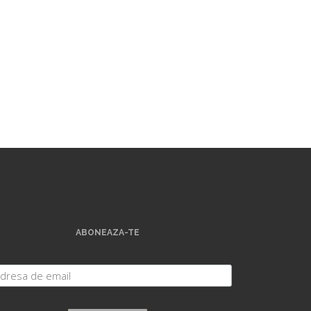
ABONEAZA-TE