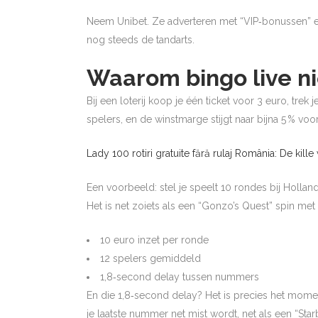
Neem Unibet. Ze adverteren met “VIP‑bonussen” en n
nog steeds de tandarts.
Waarom bingo live nie
Bij een loterij koop je één ticket voor 3 euro, tre
spelers, en de winstmarge stijgt naar bijna 5 % voor
Lady 100 rotiri gratuite fără rulaj România: De kil
Een voorbeeld: stel je speelt 10 rondes bij Holland
Het is net zoiets als een “Gonzo’s Quest” spin met 
10 euro inzet per ronde
12 spelers gemiddeld
1,8‑second delay tussen nummers
En die 1,8‑second delay? Het is precies het momen
je laatste nummer net mist wordt, net als een “Starbu