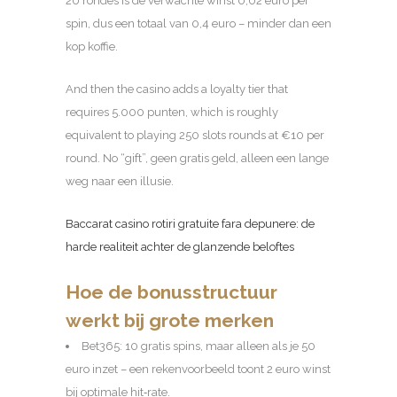
20 rondes is de verwachte winst 0,02 euro per
spin, dus een totaal van 0,4 euro – minder dan een
kop koffie.
And then the casino adds a loyalty tier that
requires 5.000 punten, which is roughly
equivalent to playing 250 slots rounds at €10 per
round. No “gift”, geen gratis geld, alleen een lange
weg naar een illusie.
Baccarat casino rotiri gratuite fara depunere: de
harde realiteit achter de glanzende beloftes
Hoe de bonusstructuur
werkt bij grote merken
Bet365: 10 gratis spins, maar alleen als je 50
euro inzet – een rekenvoorbeeld toont 2 euro winst
bij optimale hit‑rate.