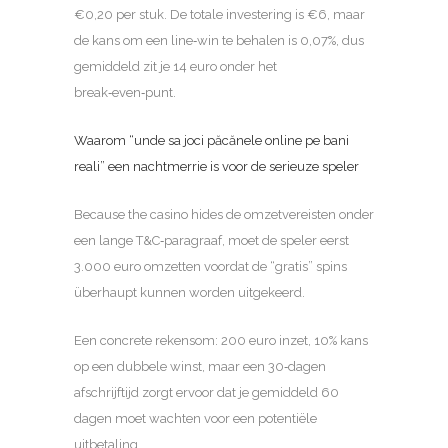
€0,20 per stuk. De totale investering is €6, maar
de kans om een line‑win te behalen is 0,07%, dus
gemiddeld zit je 14 euro onder het
break‑even‑punt.
Waarom “unde sa joci păcănele online pe bani
reali” een nachtmerrie is voor de serieuze speler
Because the casino hides de omzetvereisten onder
een lange T&C‑paragraaf, moet de speler eerst
3.000 euro omzetten voordat de “gratis” spins
überhaupt kunnen worden uitgekeerd.
Een concrete rekensom: 200 euro inzet, 10% kans
op een dubbele winst, maar een 30‑dagen
afschrijftijd zorgt ervoor dat je gemiddeld 60
dagen moet wachten voor een potentiële
uitbetaling.