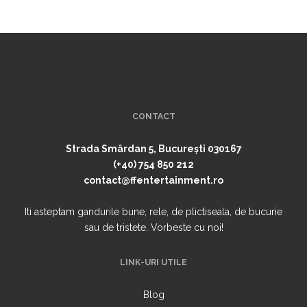
CONTACT
Strada Smârdan 5, București 030167
(+40) 754 850 212
contact@ffentertainment.ro
Iti asteptam gandurile bune, rele, de plictiseala, de bucurie
sau de tristete. Vorbeste cu noi!
LINK-URI UTILE
Blog