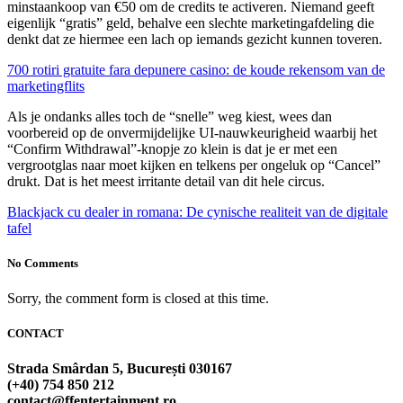
minstaankoop van €50 om de credits te activeren. Niemand geeft
eigenlijk “gratis” geld, behalve een slechte marketingafdeling die
denkt dat ze hiermee een lach op iemands gezicht kunnen toveren.
700 rotiri gratuite fara depunere casino: de koude rekensom van de
marketingflits
Als je ondanks alles toch de “snelle” weg kiest, wees dan
voorbereid op de onvermijdelijke UI‑nauwkeurigheid waarbij het
“Confirm Withdrawal”‑knopje zo klein is dat je er met een
vergrootglas naar moet kijken en telkens per ongeluk op “Cancel”
drukt. Dat is het meest irritante detail van dit hele circus.
Blackjack cu dealer in romana: De cynische realiteit van de digitale
tafel
No Comments
Sorry, the comment form is closed at this time.
CONTACT
Strada Smârdan 5, București 030167
(+40) 754 850 212
contact@ffentertainment.ro