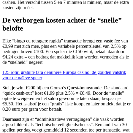
cashen. Het verschil tussen 5 en 7 minuten is miniem, maar de extra
kosten zijn reëel.
De verborgen kosten achter de “snelle”
belofte
Elke “bingo cu retragere rapida” transactie brengt een vaste fee van
€0,99 met zich mee, plus een variabele percentsleutel van 2,5% op
bedragen boven €100. Een speler die €150 wint, betaalt daardoor
€4,24 extra – een bedrag dat makkelijk kan worden vermeden als je
de “snelheid” negeert.
125 rotiri gratuite fara depunere Europa casino: de gouden valstrik
voor de naïeve speler
Stel, je wint €200 bij een Gonzo’s Quest‑bonusronde. De standaard
“quick cash‑out” kost €1,99 plus 2,5% = €6,49. Door de “snelle”
optie te weigeren en het saldo gewoon te laten staan, bespaar je
€5,50. Het is alsof je een “gratis” ijsje koopt en later ontdekt dat je er
0,20 euro per gram voor betaalt.
Daarnaast zijn er “administratieve vertragingen” die vaak worden
afgeschilderd als “technische veiligheidschecks”. Een audit van 30
spellen per dag voegt gemiddeld 12 seconden toe per transactie, wat