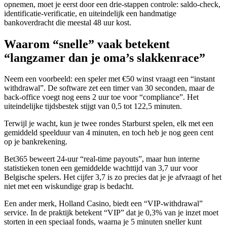
opnemen, moet je eerst door een drie‑stappen controle: saldo‑check,
identificatie‑verificatie, en uiteindelijk een handmatige
bankoverdracht die meestal 48 uur kost.
Waarom “snelle” vaak betekent
“langzamer dan je oma’s slakkenrace”
Neem een voorbeeld: een speler met €50 winst vraagt een “instant
withdrawal”. De software zet een timer van 30 seconden, maar de
back‑office voegt nog eens 2 uur toe voor “compliance”. Het
uiteindelijke tijdsbestek stijgt van 0,5 tot 122,5 minuten.
Terwijl je wacht, kun je twee rondes Starburst spelen, elk met een
gemiddeld speelduur van 4 minuten, en toch heb je nog geen cent
op je bankrekening.
Bet365 beweert 24‑uur “real‑time payouts”, maar hun interne
statistieken tonen een gemiddelde wachttijd van 3,7 uur voor
Belgische spelers. Het cijfer 3,7 is zo precies dat je je afvraagt of het
niet met een wiskundige grap is bedacht.
Een ander merk, Holland Casino, biedt een “VIP‑withdrawal”
service. In de praktijk betekent “VIP” dat je 0,3% van je inzet moet
storten in een speciaal fonds, waarna je 5 minuten sneller kunt