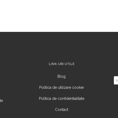
LINK-URI UTILE
Blog
Politica de utilizare cookie
Politica de confidentialitate
de
Contact