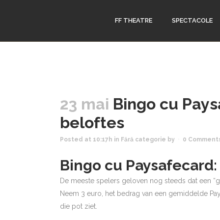
FF THEATRE
SPECTACOLE
23 mai
Bingo cu Pays
beloftes
Posted at 10:17h
in Fără categorie
by
0 Comment
Bingo cu Paysafecard:
De meeste spelers geloven nog steeds dat een “gra
Neem 3 euro, het bedrag van een gemiddelde Paysaf
die pot ziet.