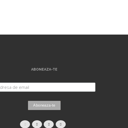
ABONEAZA-TE