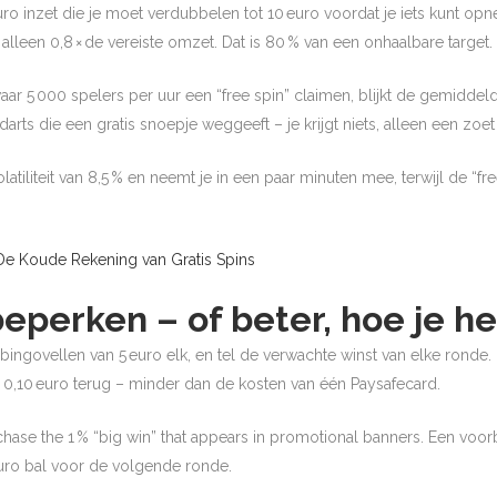
o inzet die je moet verdubbelen tot 10 euro voordat je iets kunt opneme
lleen 0,8 × de vereiste omzet. Dat is 80 % van een onhaalbare target.
 5 000 spelers per uur een “free spin” claimen, blijkt de gemiddelde
rts die een gratis snoepje weggeeft – je krijgt niets, alleen een zoet
iliteit van 8,5 % en neemt je in een paar minuten mee, terwijl de “fre
De Koude Rekening van Gratis Spins
beperken – of beter, hoe je he
bingovellen van 5 euro elk, en tel de verwachte winst van elke ronde. 
’n 0,10 euro terug – minder dan de kosten van één Paysafecard.
hase the 1 % “big win” that appears in promotional banners. Een voorb
euro bal voor de volgende ronde.