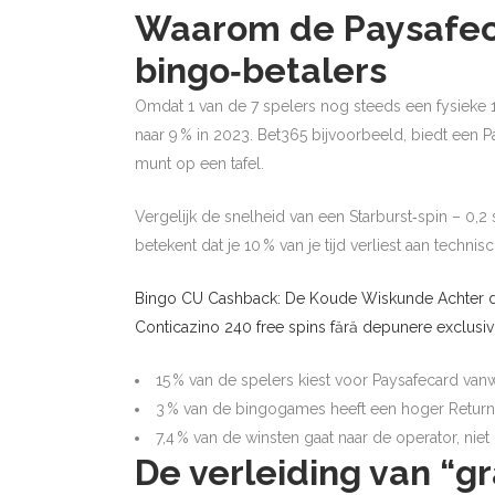
Waarom de Paysafeca
bingo‑betalers
Omdat 1 van de 7 spelers nog steeds een fysieke 10‑
naar 9 % in 2023. Bet365 bijvoorbeeld, biedt een P
munt op een tafel.
Vergelijk de snelheid van een Starburst‑spin – 0
betekent dat je 10 % van je tijd verliest aan technisch
Bingo CU Cashback: De Koude Wiskunde Achter 
Conticazino 240 free spins fără depunere exclus
15 % van de spelers kiest voor Paysafecard van
3 % van de bingogames heeft een hoger Return 
7,4 % van de winsten gaat naar de operator, niet
De verleiding van “g