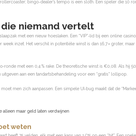
n rollercoaster; bingo‑dealer’s tempo is een sloth. Een speler die 10 r
 die niemand vertelt
 slaapzak met een nieuw hoeslaken. Een “VIP”‑lid bij een online casino
week inzet. Het verschil in potentiële winst is dan 16,7 × groter, maa
ronde met een 0,4 % rake. De theoretische winst is €0,08. Als hij 50 
itgeven aan een tandartsbehandeling voor een “gratis” lollipop.
kt, moet men zich aanpassen. Een simpele UI‑bug maakt dat de “Markee
e alleen maar geld laten verdwijnen
oet weten
t heeft 75 velden, elk met een kans van 1/75 op een “hit”. Een speler 