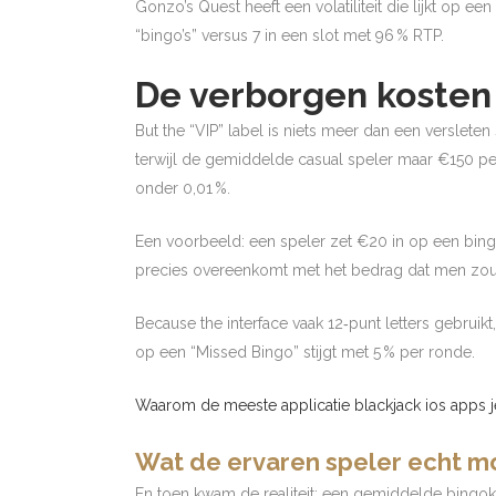
Gonzo’s Quest heeft een volatiliteit die lijkt op ee
“bingo’s” versus 7 in een slot met 96 % RTP.
De verborgen kosten
But the “VIP” label is niets meer dan een versleten
terwijl de gemiddelde casual speler maar €150 per 
onder 0,01 %.
Een voorbeeld: een speler zet €20 in op een bingo‑
precies overeenkomt met het bedrag dat men zou u
Because the interface vaak 12‑punt letters gebrui
op een “Missed Bingo” stijgt met 5 % per ronde.
Waarom de meeste applicatie blackjack ios apps j
Wat de ervaren speler echt m
En toen kwam de realiteit: een gemiddelde bingokaar