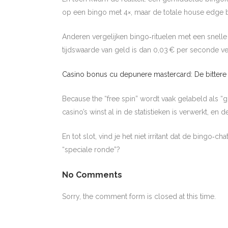
op een bingo met 4×, maar de totale house edge blij
Anderen vergelijken bingo‑rituelen met een snelle 
tijdswaarde van geld is dan 0,03 € per seconde ve
Casino bonus cu depunere mastercard: De bittere w
Because the “free spin” wordt vaak gelabeld als “gi
casino’s winst al in de statistieken is verwerkt, e
En tot slot, vind je het niet irritant dat de bingo
“speciale ronde”?
No Comments
Sorry, the comment form is closed at this time.