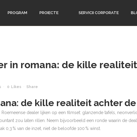
PROGRAM
PROIECTE
SERVICII CORPORATE
BL
 in romana: de kille realiteit
s
0
Likes
Share
na: de kille realiteit achter de 
Roemeense dealer lijken op een filmset: glanzende tafels, neonverlich
ountant zou laten rillen. Neem bijvoorbeeld een ronde waarin de dea
aak 0,3 % van de inzet, niet de beloofde 100 % winst.