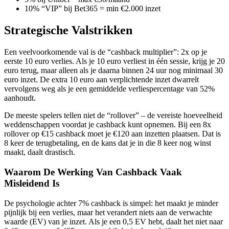
10% “VIP” bij Bet365 = min €2.000 inzet
Strategische Valstrikken
Een veelvoorkomende val is de “cashback multiplier”: 2x op je
eerste 10 euro verlies. Als je 10 euro verliest in één sessie, krijg je 20
euro terug, maar alleen als je daarna binnen 24 uur nog minimaal 30
euro inzet. De extra 10 euro aan verplichtende inzet dwarrelt
vervolgens weg als je een gemiddelde verliespercentage van 52%
aanhoudt.
De meeste spelers tellen niet de “rollover” – de vereiste hoeveelheid
weddenschappen voordat je cashback kunt opnemen. Bij een 8x
rollover op €15 cashback moet je €120 aan inzetten plaatsen. Dat is
8 keer de terugbetaling, en de kans dat je in die 8 keer nog winst
maakt, daalt drastisch.
Waarom De Werking Van Cashback Vaak
Misleidend Is
De psychologie achter 7% cashback is simpel: het maakt je minder
pijnlijk bij een verlies, maar het verandert niets aan de verwachte
waarde (EV) van je inzet. Als je een 0,5 EV hebt, daalt het niet naar