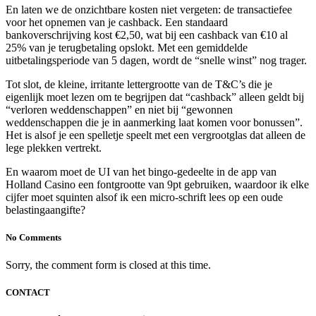
En laten we de onzichtbare kosten niet vergeten: de transactiefee
voor het opnemen van je cashback. Een standaard
bankoverschrijving kost €2,50, wat bij een cashback van €10 al
25% van je terugbetaling opslokt. Met een gemiddelde
uitbetalingsperiode van 5 dagen, wordt de “snelle winst” nog trager.
Tot slot, de kleine, irritante lettergrootte van de T&C’s die je
eigenlijk moet lezen om te begrijpen dat “cashback” alleen geldt bij
“verloren weddenschappen” en niet bij “gewonnen
weddenschappen die je in aanmerking laat komen voor bonussen”.
Het is alsof je een spelletje speelt met een vergrootglas dat alleen de
lege plekken vertrekt.
En waarom moet de UI van het bingo‑gedeelte in de app van
Holland Casino een fontgrootte van 9pt gebruiken, waardoor ik elke
cijfer moet squinten alsof ik een micro‑schrift lees op een oude
belastingaangifte?
No Comments
Sorry, the comment form is closed at this time.
CONTACT