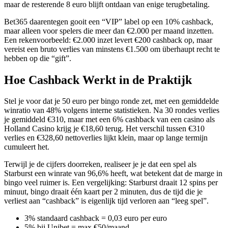
maar de resterende 8 euro blijft ontdaan van enige terugbetaling.
Bet365 daarentegen gooit een “VIP” label op een 10% cashback,
maar alleen voor spelers die meer dan €2.000 per maand inzetten.
Een rekenvoorbeeld: €2.000 inzet levert €200 cashback op, maar
vereist een bruto verlies van minstens €1.500 om überhaupt recht te
hebben op die “gift”.
Hoe Cashback Werkt in de Praktijk
Stel je voor dat je 50 euro per bingo ronde zet, met een gemiddelde
winratio van 48% volgens interne statistieken. Na 30 rondes verlies
je gemiddeld €310, maar met een 6% cashback van een casino als
Holland Casino krijg je €18,60 terug. Het verschil tussen €310
verlies en €328,60 nettoverlies lijkt klein, maar op lange termijn
cumuleert het.
Terwijl je de cijfers doorreken, realiseer je je dat een spel als
Starburst een winrate van 96,6% heeft, wat betekent dat de marge in
bingo veel ruimer is. Een vergelijking: Starburst draait 12 spins per
minuut, bingo draait één kaart per 2 minuten, dus de tijd die je
verliest aan “cashback” is eigenlijk tijd verloren aan “leeg spel”.
3% standaard cashback = 0,03 euro per euro
5% bij Unibet = max €50/maand