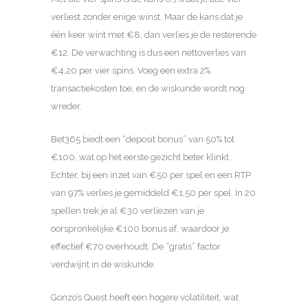
verliest zonder enige winst. Maar de kans dat je
één keer wint met €8, dan verlies je de resterende
€12. De verwachting is dus een nettoverlies van
€4,20 per vier spins. Voeg een extra 2%
transactiekosten toe, en de wiskunde wordt nog
wreder.
Bet365 biedt een “deposit bonus” van 50% tot
€100, wat op het eerste gezicht beter klinkt.
Echter, bij een inzet van €50 per spel en een RTP
van 97% verlies je gemiddeld €1,50 per spel. In 20
spellen trek je al €30 verliezen van je
oorspronkelijke €100 bonus af, waardoor je
effectief €70 overhoudt. De “gratis” factor
verdwijnt in de wiskunde.
Gonzo’s Quest heeft een hogere volatiliteit, wat