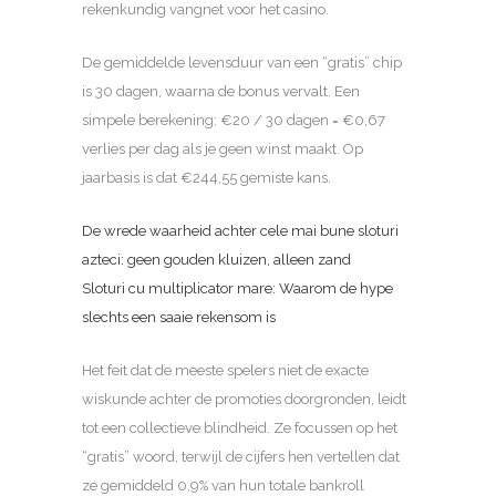
rekenkundig vangnet voor het casino.
De gemiddelde levensduur van een “gratis” chip
is 30 dagen, waarna de bonus vervalt. Een
simpele berekening: €20 / 30 dagen = €0,67
verlies per dag als je geen winst maakt. Op
jaarbasis is dat €244,55 gemiste kans.
De wrede waarheid achter cele mai bune sloturi
azteci: geen gouden kluizen, alleen zand
Sloturi cu multiplicator mare: Waarom de hype
slechts een saaie rekensom is
Het feit dat de meeste spelers niet de exacte
wiskunde achter de promoties doorgronden, leidt
tot een collectieve blindheid. Ze focussen op het
“gratis” woord, terwijl de cijfers hen vertellen dat
ze gemiddeld 0,9% van hun totale bankroll