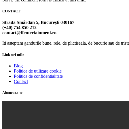
CONTACT
Strada Smârdan 5, București 030167
(+40) 754 850 212
contact@ffentertainment.ro
Iti asteptam gandurile bune, rele, de plictiseala, de bucurie sau de trist
Link-uri utile
Blog
Politica de utilizare cookie
Politica de confidentialitate
Contact
Aboneaza-te