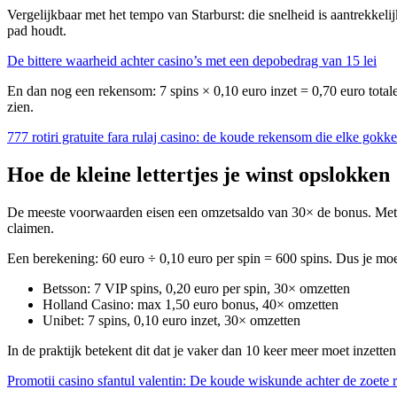
Vergelijkbaar met het tempo van Starburst: die snelheid is aantrekkelij
pad houdt.
De bittere waarheid achter casino’s met een depobedrag van 15 lei
En dan nog een rekensom: 7 spins × 0,10 euro inzet = 0,70 euro totale
zien.
777 rotiri gratuite fara rulaj casino: de koude rekensom die elke gokk
Hoe de kleine lettertjes je winst opslokken
De meeste voorwaarden eisen een omzetsaldo van 30× de bonus. Met 7 
claimen.
Een berekening: 60 euro ÷ 0,10 euro per spin = 600 spins. Dus je moe
Betsson: 7 VIP spins, 0,20 euro per spin, 30× omzetten
Holland Casino: max 1,50 euro bonus, 40× omzetten
Unibet: 7 spins, 0,10 euro inzet, 30× omzetten
In de praktijk betekent dit dat je vaker dan 10 keer meer moet inzetten
Promotii casino sfantul valentin: De koude wiskunde achter de zoete 