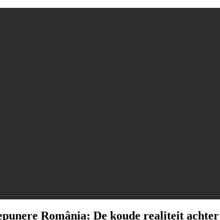
epunere România: De koude realiteit achter 