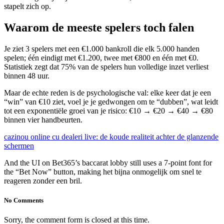
stapelt zich op.
Waarom de meeste spelers toch falen
Je ziet 3 spelers met een €1.000 bankroll die elk 5.000 handen
spelen; één eindigt met €1.200, twee met €800 en één met €0.
Statistiek zegt dat 75% van de spelers hun volledige inzet verliest
binnen 48 uur.
Maar de echte reden is de psychologische val: elke keer dat je een
“win” van €10 ziet, voel je je gedwongen om te “dubben”, wat leidt
tot een exponentiële groei van je risico: €10 → €20 → €40 → €80
binnen vier handbeurten.
cazinou online cu dealeri live: de koude realiteit achter de glanzende
schermen
And the UI on Bet365’s baccarat lobby still uses a 7‑point font for
the “Bet Now” button, making het bijna onmogelijk om snel te
reageren zonder een bril.
No Comments
Sorry, the comment form is closed at this time.