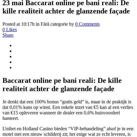
23 mai
Baccarat online pe bani reali: De
kille realiteit achter de glanzende façade
Posted at 10:17h
in Fără categorie
by
0 Comments
0
Likes
Share
Baccarat online pe bani reali: De kille
realiteit achter de glanzende façade
Je denkt dat een 100% bonus “gratis geld” is, maar in de praktijk is
dat 0,01% kans op winst. Een enkele inzet van €5 kan al een verlies
van €15 opleveren wanneer de dealer een 0,6% huisvoordeel
hanteert.
Unibet en Holland Casino bieden “VIP‑behandeling” alsof je in een
motel met een nieuw schilderij zit; het enige wat ze echt leveren, is