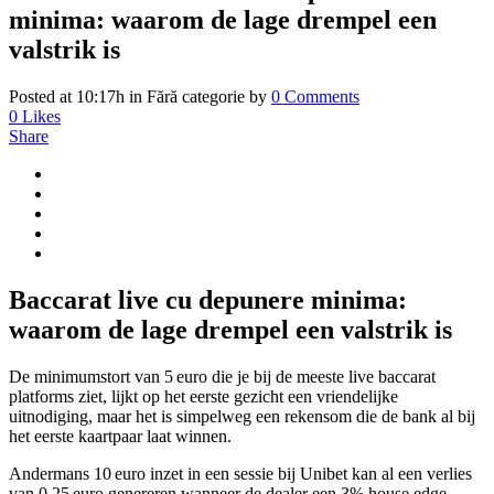
minima: waarom de lage drempel een
valstrik is
Posted at 10:17h
in Fără categorie
by
0 Comments
0
Likes
Share
Baccarat live cu depunere minima:
waarom de lage drempel een valstrik is
De minimumstort van 5 euro die je bij de meeste live baccarat
platforms ziet, lijkt op het eerste gezicht een vriendelijke
uitnodiging, maar het is simpelweg een rekensom die de bank al bij
het eerste kaartpaar laat winnen.
Andermans 10 euro inzet in een sessie bij Unibet kan al een verlies
van 0,25 euro genereren wanneer de dealer een 3% house edge