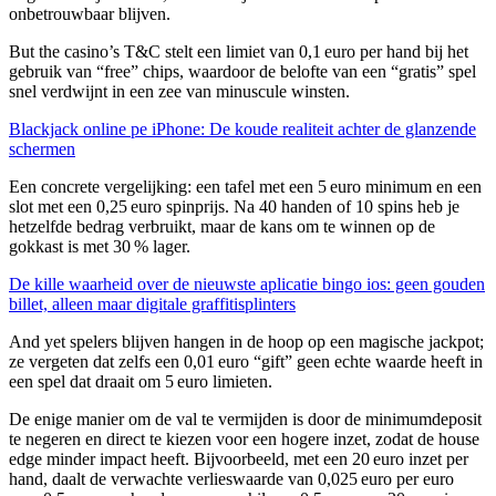
onbetrouwbaar blijven.
But the casino’s T&C stelt een limiet van 0,1 euro per hand bij het
gebruik van “free” chips, waardoor de belofte van een “gratis” spel
snel verdwijnt in een zee van minuscule winsten.
Blackjack online pe iPhone: De koude realiteit achter de glanzende
schermen
Een concrete vergelijking: een tafel met een 5 euro minimum en een
slot met een 0,25 euro spinprijs. Na 40 handen of 10 spins heb je
hetzelfde bedrag verbruikt, maar de kans om te winnen op de
gokkast is met 30 % lager.
De kille waarheid over de nieuwste aplicatie bingo ios: geen gouden
billet, alleen maar digitale graffitisplinters
And yet spelers blijven hangen in de hoop op een magische jackpot;
ze vergeten dat zelfs een 0,01 euro “gift” geen echte waarde heeft in
een spel dat draait om 5 euro limieten.
De enige manier om de val te vermijden is door de minimumdeposit
te negeren en direct te kiezen voor een hogere inzet, zodat de house
edge minder impact heeft. Bijvoorbeeld, met een 20 euro inzet per
hand, daalt de verwachte verlieswaarde van 0,025 euro per euro