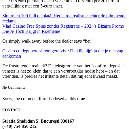
naar 0,5 euro per hand – een verschil van 0,5 euro per 20 euro in
vergelijking met een 5‑euro inzet.
Sloturi cu 100 linii de plată: Het harde realisme achter de glimmende
reclame
Vlad Cazino Free Spins zonder Registratie – 2024’s Bizarre Promo
Die Je Toch Krijgt in Roemenië
Or simply walk away before the dealer says “bet.”
Casino cu depunere si retragere visa: De killepijplijn die je niet zag
aankomen
De frustrerende realiteit? De tekstgrootte van het “confirm deposit”
venster is net zo klein dat je een vergrootglas nodig hebt – en dat,
vrienden, is precies het irritante detail dat mij echt kwaad maakt.
No Comments
Sorry, the comment form is closed at this time.
CONTACT
Strada Smârdan 5, București 030167
(+40) 754 850 212