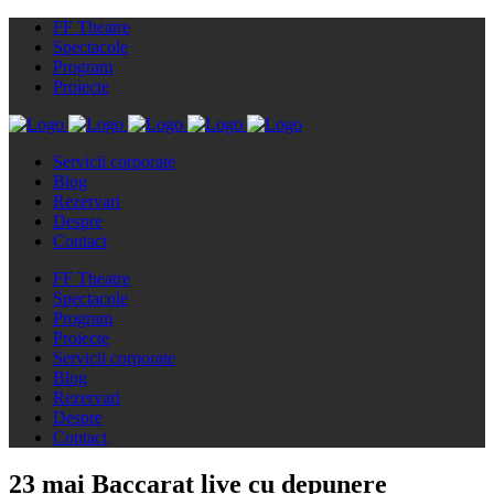
FF Theatre
Spectacole
Program
Proiecte
Servicii corporate
Blog
Rezervari
Despre
Contact
FF Theatre
Spectacole
Program
Proiecte
Servicii corporate
Blog
Rezervari
Despre
Contact
23 mai
Baccarat live cu depunere