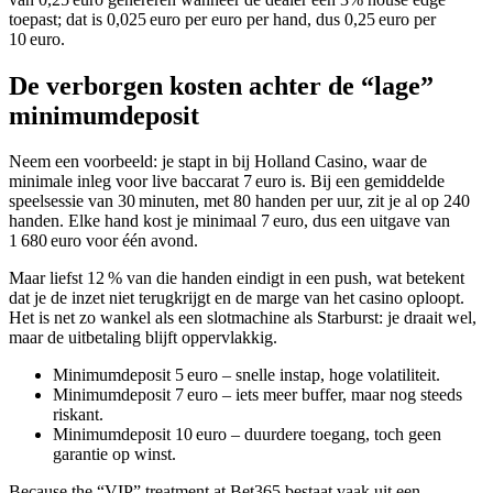
toepast; dat is 0,025 euro per euro per hand, dus 0,25 euro per
10 euro.
De verborgen kosten achter de “lage”
minimumdeposit
Neem een voorbeeld: je stapt in bij Holland Casino, waar de
minimale inleg voor live baccarat 7 euro is. Bij een gemiddelde
speelsessie van 30 minuten, met 80 handen per uur, zit je al op 240
handen. Elke hand kost je minimaal 7 euro, dus een uitgave van
1 680 euro voor één avond.
Maar liefst 12 % van die handen eindigt in een push, wat betekent
dat je de inzet niet terugkrijgt en de marge van het casino oploopt.
Het is net zo wankel als een slotmachine als Starburst: je draait wel,
maar de uitbetaling blijft oppervlakkig.
Minimumdeposit 5 euro – snelle instap, hoge volatiliteit.
Minimumdeposit 7 euro – iets meer buffer, maar nog steeds
riskant.
Minimumdeposit 10 euro – duurdere toegang, toch geen
garantie op winst.
Because the “VIP” treatment at Bet365 bestaat vaak uit een