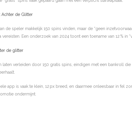
 “gratis” spins vaak gepaard gaan met een verplicht startkapitaal.
 Achter de Glitter
 kan de speler makkelijk 150 spins vinden, maar de “geen inzetvoorwa
ereisten. Een onderzoek van 2024 toont een toename van 12 % in “ver
ter de glitter
 laten verleiden door 150 gratis spins, eindigen met een bankroll die
erhaalt.
iele app is vaak te klein, 12 px breed, en daarmee onleesbaar in fel zon
promotie ondermijnt.