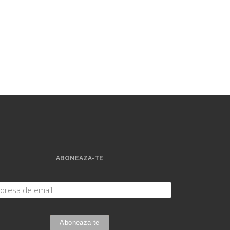
ABONEAZA-TE