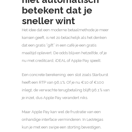
betekent dat je
sneller wint
Het idee dat een moderne betaalmethode je meer
kansen geeft, is net zo belachelijk als het denken
dat een gratis “gift” in een café je een gratis
maaltijd oplevert. De odds blijven hetzelfde, of je
nu met creditcard, iDEAL of Apple Pay speelt.
Een concrete berekening: een slot zoals Starburst
heeft een RTP van 96,1 %. Of je nu €10 of €100
inlegt, de verwachte terugbetaling blijft 96,1 % van
je inzet, dus Apple Pay verandert niks.
Maar Apple Pay kan wel de frustratie van een
onhandige interface verminderen. In LeoVegas
kun je met een swipe een storting bevestigen,