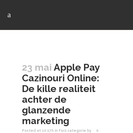
23 mai
Apple Pay
Cazinouri Online:
De kille realiteit
achter de
glanzende
marketing
Posted at 10:17h
in Fără categorie
by
0