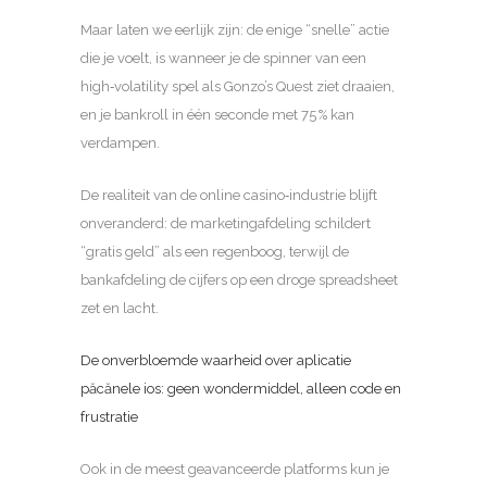
Maar laten we eerlijk zijn: de enige “snelle” actie
die je voelt, is wanneer je de spinner van een
high‑volatility spel als Gonzo’s Quest ziet draaien,
en je bankroll in één seconde met 75 % kan
verdampen.
De realiteit van de online casino‑industrie blijft
onveranderd: de marketingafdeling schildert
“gratis geld” als een regenboog, terwijl de
bankafdeling de cijfers op een droge spreadsheet
zet en lacht.
De onverbloemde waarheid over aplicatie
păcănele ios: geen wondermiddel, alleen code en
frustratie
Ook in de meest geavanceerde platforms kun je