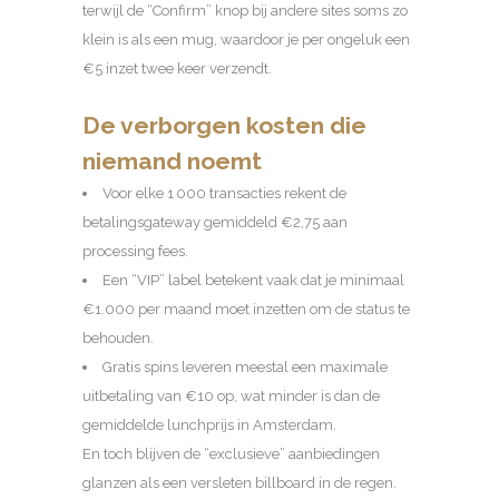
terwijl de “Confirm” knop bij andere sites soms zo
klein is als een mug, waardoor je per ongeluk een
€5 inzet twee keer verzendt.
De verborgen kosten die
niemand noemt
Voor elke 1 000 transacties rekent de
betalingsgateway gemiddeld €2,75 aan
processing fees.
Een “VIP” label betekent vaak dat je minimaal
€1.000 per maand moet inzetten om de status te
behouden.
Gratis spins leveren meestal een maximale
uitbetaling van €10 op, wat minder is dan de
gemiddelde lunchprijs in Amsterdam.
En toch blijven de “exclusieve” aanbiedingen
glanzen als een versleten billboard in de regen.