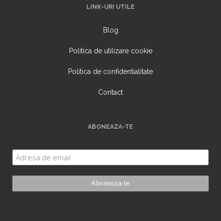
LINK-URI UTILE
Blog
Politica de utilizare cookie
Politica de confidentialitate
Contact
ABONEAZA-TE