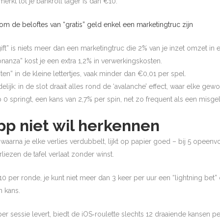
merkt tot je bankroll lager is dan €10.
m de beloftes van “gratis” geld enkel een marketingtruc zijn
“gift” is niets meer dan een marketingtruc die 2% van je inzet omzet in
anza” kost je een extra 1,2% in verwerkingskosten.
n” in de kleine lettertjes, vaak minder dan €0,01 per spel.
delijk: in de slot draait alles rond de ‘avalanche’ effect, waar elke ge
p 0 springt, een kans van 2,7% per spin, net zo frequent als een misge
pp niet wil herkennen
waarna je elke verlies verdubbelt, lijkt op papier goed – bij 5 opeen
iezen de tafel verlaat zonder winst.
€10 per ronde, je kunt niet meer dan 3 keer per uur een “lightning be
n kans.
er sessie levert, biedt de iOS‑roulette slechts 12 draaiende kansen per 