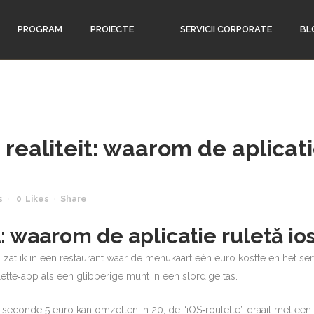
PROGRAM
PROIECTE
SERVICII CORPORATE
BL
ealiteit: waarom de aplicatie
s
0
Likes
Share
: waarom de aplicatie ruletă ios
 zat ik in een restaurant waar de menukaart één euro kostte en het se
tte‑app als een glibberige munt in een slordige tas.
econde 5 euro kan omzetten in 20, de “iOS‑roulette” draait met een 2,