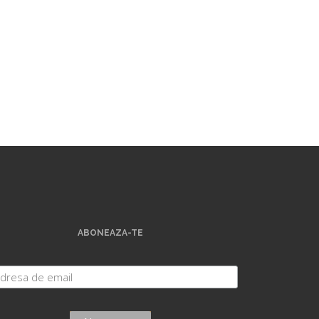
ABONEAZA-TE