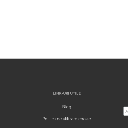
LINK-URI UTILE
Blog
Politica de utilizare cookie