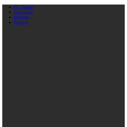
FF Theatre
Spectacole
Program
Proiecte