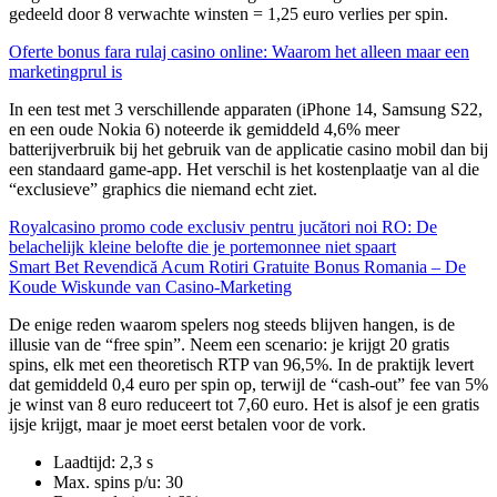
gedeeld door 8 verwachte winsten = 1,25 euro verlies per spin.
Oferte bonus fara rulaj casino online: Waarom het alleen maar een
marketingprul is
In een test met 3 verschillende apparaten (iPhone 14, Samsung S22,
en een oude Nokia 6) noteerde ik gemiddeld 4,6% meer
batterijverbruik bij het gebruik van de applicatie casino mobil dan bij
een standaard game‑app. Het verschil is het kostenplaatje van al die
“exclusieve” graphics die niemand echt ziet.
Royalcasino promo code exclusiv pentru jucători noi RO: De
belachelijk kleine belofte die je portemonnee niet spaart
Smart Bet Revendică Acum Rotiri Gratuite Bonus Romania – De
Koude Wiskunde van Casino‑Marketing
De enige reden waarom spelers nog steeds blijven hangen, is de
illusie van de “free spin”. Neem een scenario: je krijgt 20 gratis
spins, elk met een theoretisch RTP van 96,5%. In de praktijk levert
dat gemiddeld 0,4 euro per spin op, terwijl de “cash‑out” fee van 5%
je winst van 8 euro reduceert tot 7,60 euro. Het is alsof je een gratis
ijsje krijgt, maar je moet eerst betalen voor de vork.
Laadtijd: 2,3 s
Max. spins p/u: 30