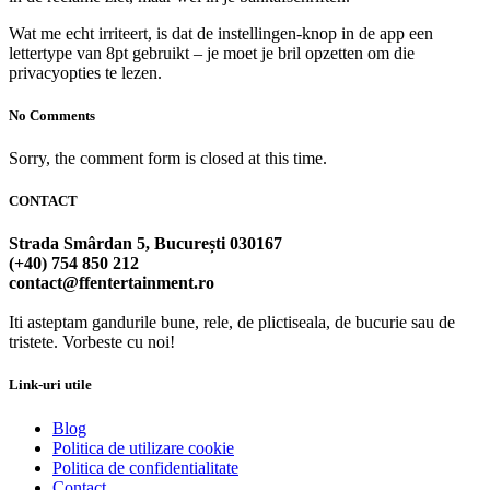
Wat me echt irriteert, is dat de instellingen‑knop in de app een
lettertype van 8pt gebruikt – je moet je bril opzetten om die
privacyopties te lezen.
No Comments
Sorry, the comment form is closed at this time.
CONTACT
Strada Smârdan 5, București 030167
(+40) 754 850 212
contact@ffentertainment.ro
Iti asteptam gandurile bune, rele, de plictiseala, de bucurie sau de
tristete. Vorbeste cu noi!
Link-uri utile
Blog
Politica de utilizare cookie
Politica de confidentialitate
Contact