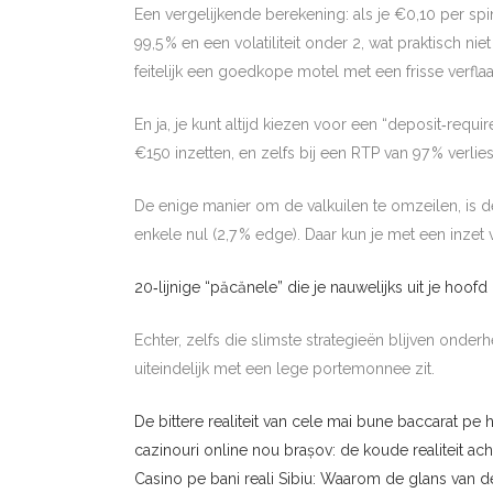
Een vergelijkende berekening: als je €0,10 per sp
99,5 % en een volatiliteit onder 2, wat praktisch nie
feitelijk een goedkope motel met een frisse verfla
En ja, je kunt altijd kiezen voor een “deposit‑req
€150 inzetten, en zelfs bij een RTP van 97 % verlies
De enige manier om de valkuilen te omzeilen, is 
enkele nul (2,7 % edge). Daar kun je met een inzet
20‑lijnige “păcănele” die je nauwelijks uit je hoofd 
Echter, zelfs die slimste strategieën blijven onder
uiteindelijk met een lege portemonnee zit.
De bittere realiteit van cele mai bune baccarat pe 
cazinouri online nou brașov: de koude realiteit a
Casino pe bani reali Sibiu: Waarom de glans van de