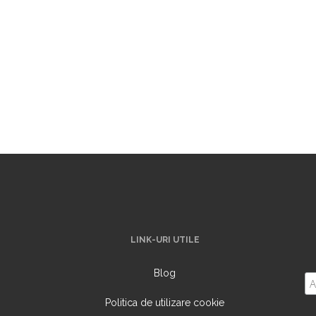
LINK-URI UTILE
Blog
Politica de utilizare cookie