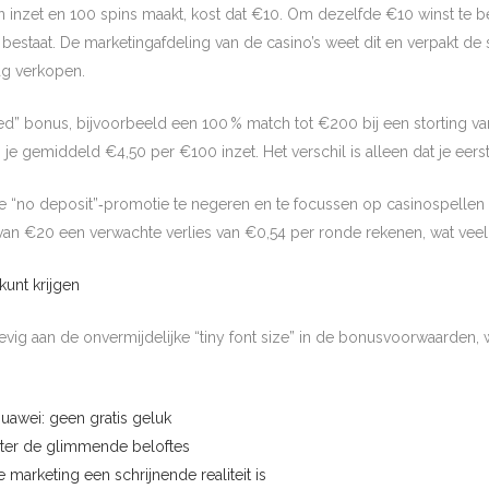
in inzet en 100 spins maakt, kost dat €10. Om dezelfde €10 winst te 
t bestaat. De marketingafdeling van de casino’s weet dit en verpakt de s
ag verkopen.
uired” bonus, bijvoorbeeld een 100 % match tot €200 bij een storting va
 je gemiddeld €4,50 per €100 inzet. Het verschil is alleen dat je eerst
de “no deposit”‑promotie te negeren en te focussen op casinospellen
 van €20 een verwachte verlies van €0,54 per ronde rekenen, wat veel re
kunt krijgen
hevig aan de onvermijdelijke “tiny font size” in de bonusvoorwaarden, 
huawei: geen gratis geluk
chter de glimmende beloftes
 marketing een schrijnende realiteit is