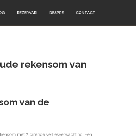
OG
REZERVARI
DESPRE
CONTACT
oude rekensom van
nsom van de
ekensom met 7‑cijferige verliesverwachting. Een