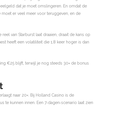
 speelgeld dat je moet omslingeren. En omdat de
 je moet er veel meer voor teruggeven, en de
eel van Starburst laat draaien, draait de kans op
t heeft een volatiliteit die 1,8 keer hoger is dan
ing €25 blijft, terwijl je nog steeds 30× de bonus
t
erlaagt naar 20×. Bij Holland Casino is de
 te kunnen innen. Een 7‑dagen‑scenario laat zien