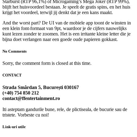
Starburst (RTP 96,1%) of Microgaming’s Mega Joker (RTP 99%),
blijft het huisvoordeel bestaan. Je speelt de gratis spins, en het huis
krijgt het voordeel, terwijl jij denkt dat je een kans maakt.
And the worst part? De UI van de mobiele app toont de winsten in
een klein font‑formaat van 9pt, waardoor je de cijfers nauwelijks
kunt lezen zonder te zoomen. Het is een irritante kleine letter die je
bijna doet verlangen naar een goede oude papieren gokkast.
No Comments
Sorry, the comment form is closed at this time.
CONTACT
Strada Smârdan 5, București 030167
(+40) 754 850 212
contact@ffentertainment.ro
Iti asteptam gandurile bune, rele, de plictiseala, de bucurie sau de
tristete. Vorbeste cu noi!
Link-uri utile