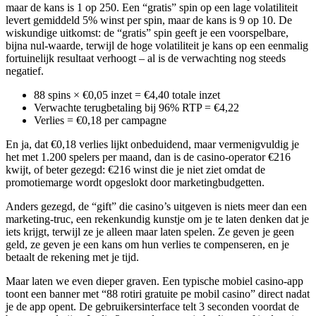
maar de kans is 1 op 250. Een “gratis” spin op een lage volatiliteit
levert gemiddeld 5% winst per spin, maar de kans is 9 op 10. De
wiskundige uitkomst: de “gratis” spin geeft je een voorspelbare,
bijna nul‑waarde, terwijl de hoge volatiliteit je kans op een eenmalig
fortuinelijk resultaat verhoogt – al is de verwachting nog steeds
negatief.
88 spins × €0,05 inzet = €4,40 totale inzet
Verwachte terugbetaling bij 96% RTP = €4,22
Verlies = €0,18 per campagne
En ja, dat €0,18 verlies lijkt onbeduidend, maar vermenigvuldig je
het met 1.200 spelers per maand, dan is de casino‑operator €216
kwijt, of beter gezegd: €216 winst die je niet ziet omdat de
promotiemarge wordt opgeslokt door marketingbudgetten.
Anders gezegd, de “gift” die casino’s uitgeven is niets meer dan een
marketing‑truc, een rekenkundig kunstje om je te laten denken dat je
iets krijgt, terwijl ze je alleen maar laten spelen. Ze geven je geen
geld, ze geven je een kans om hun verlies te compenseren, en je
betaalt de rekening met je tijd.
Maar laten we even dieper graven. Een typische mobiel casino‑app
toont een banner met “88 rotiri gratuite pe mobil casino” direct nadat
je de app opent. De gebruikersinterface telt 3 seconden voordat de