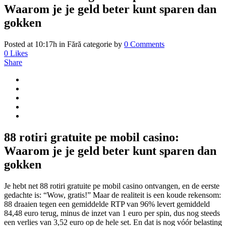
Waarom je je geld beter kunt sparen dan
gokken
Posted at 10:17h
in Fără categorie
by
0 Comments
0
Likes
Share
88 rotiri gratuite pe mobil casino:
Waarom je je geld beter kunt sparen dan
gokken
Je hebt net 88 rotiri gratuite pe mobil casino ontvangen, en de eerste
gedachte is: “Wow, gratis!” Maar de realiteit is een koude rekensom:
88 draaien tegen een gemiddelde RTP van 96% levert gemiddeld
84,48 euro terug, minus de inzet van 1 euro per spin, dus nog steeds
een verlies van 3,52 euro op de hele set. En dat is nog vóór belasting