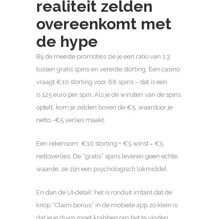
realiteit zelden
overeenkomt met
de hype
Bij de meeste promoties zie je een ratio van 1:3
tussen gratis spins en vereiste storting. Een casino
vraagt €10 storting voor 88 spins – dat is een
0,125 euro per spin. Als je de winsten van de spins
optelt, kom je zelden boven de €5, waardoor je
netto -€5 verlies maakt.
Een rekensom: €10 storting + €5 winst = €5
nettoverlies. De “gratis” spins leveren geen echte
waarde, ze zijn een psychologisch lokmiddel.
En dan de UI‑detail: het is ronduit irritant dat de
knop “Claim bonus” in de mobiele app zo klein is
dat je je duim moet krabben om het te vinden.