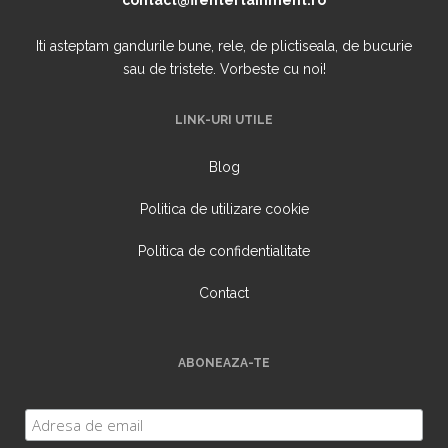
contact@ffentertainment.ro
Iti asteptam gandurile bune, rele, de plictiseala, de bucurie
sau de tristete. Vorbeste cu noi!
LINK-URI UTILE
Blog
Politica de utilizare cookie
Politica de confidentialitate
Contact
ABONEAZA-TE