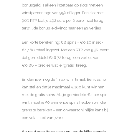
bonusgeld is alleen inzetbaar op slots met een
winstpercentage van 95% of lager. Een slot met
96% RTP laat je 1,92 euro per 2 euro inzet terug,
terwijl de bonus je dwingt naar een 5% verlies.
Een korte berekening: 88 spins × €0,20 inzet =
€17,60 totaal ingezet. Met een RTP van 95% levert
dat gemiddeld €16,72 terug, een verlies van
€0,88 – precies wat je “gratis” kreeg.
En dan is er nog de “max win” limiet. Een casino
kan stellen dat je maximaal €100 kunt winnen
met de gratis spins. Als je gemiddeld €2 per spin
wint, moet je 50 winnende spins hebben om die
grens te bereiken – een onwaarschijnlijke kans bij
een volatiliteit van 7/10.
60 rotiri gratuite cazinou online: de killeverende