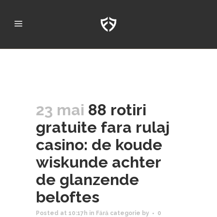
23 mai
88 rotiri
gratuite fara rulaj
casino: de koude
wiskunde achter
de glanzende
beloftes
Posted at 10:17h
in Fără categorie
by
0