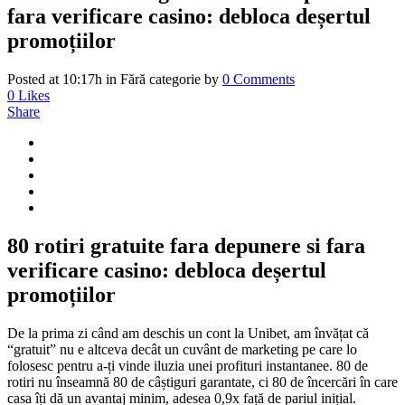
fara verificare casino: debloca deșertul
promoțiilor
Posted at 10:17h
in Fără categorie
by
0 Comments
0
Likes
Share
80 rotiri gratuite fara depunere si fara
verificare casino: debloca deșertul
promoțiilor
De la prima zi când am deschis un cont la Unibet, am învățat că
“gratuit” nu e altceva decât un cuvânt de marketing pe care lo
folosesc pentru a-ți vinde iluzia unei profituri instantanee. 80 de
rotiri nu înseamnă 80 de câștiguri garantate, ci 80 de încercări în care
casa îți dă un avantaj minim, adesea 0,9x față de pariul inițial.