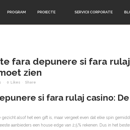
PROGRAM
PROIECTE
SERVICII CORPORATE
BL
ite fara depunere si fara rul
moet zien
s
0
Likes
Share
 depunere si fara rulaj casino:
je gezicht alsof het een gift is, maar vergeet even dat elke spin gemid
e meeste aanbieders een house edge van 2,5 % rekenen. Dus in het beste 