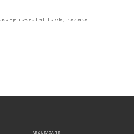
op – je moet echt je bril op de juiste sterkte
ABONEAZA-TE