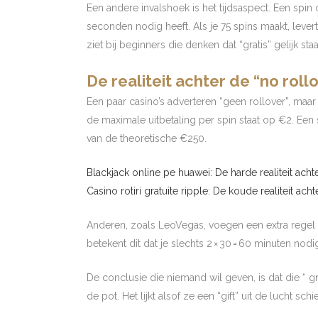
Een andere invalshoek is het tijdsaspect. Een spi
seconden nodig heeft. Als je 75 spins maakt, leve
ziet bij beginners die denken dat “gratis” gelijk staat
De realiteit achter de “no roll
Een paar casino’s adverteren “geen rollover”, maar d
de maximale uitbetaling per spin staat op €2. Een 
van de theoretische €250.
Blackjack online pe huawei: De harde realiteit ac
Casino rotiri gratuite ripple: De koude realiteit ach
Anderen, zoals LeoVegas, voegen een extra regel t
betekent dit dat je slechts 2 × 30 = 60 minuten nod
De conclusie die niemand wil geven, is dat die “ gr
de pot. Het lijkt alsof ze een “gift” uit de lucht sc