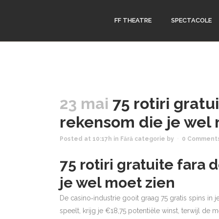
FF THEATRE
SPECTACOLE
23 mai
75 rotiri gratu
rekensom die je wel 
Posted at 10:17h
in Fără categorie
by
0 Comment
75 rotiri gratuite fara
je wel moet zien
De casino‑industrie gooit graag 75 gratis spins in 
speelt, krijg je €18,75 potentiële winst, terwijl d