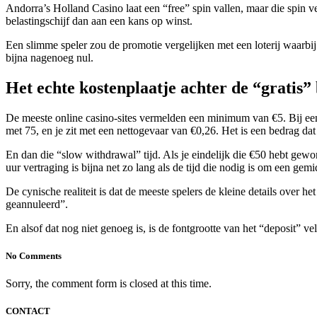
Andorra’s Holland Casino laat een “free” spin vallen, maar die spin v
belastingschijf dan aan een kans op winst.
Een slimme speler zou de promotie vergelijken met een loterij waarbij 
bijna nagenoeg nul.
Het echte kostenplaatje achter de “gratis” 
De meeste online casino‑sites vermelden een minimum van €5. Bij een 
met 75, en je zit met een nettogevaar van €0,26. Het is een bedrag dat j
En dan die “slow withdrawal” tijd. Als je eindelijk die €50 hebt gew
uur vertraging is bijna net zo lang als de tijd die nodig is om een gem
De cynische realiteit is dat de meeste spelers de kleine details over 
geannuleerd”.
En alsof dat nog niet genoeg is, is de fontgrootte van het “deposit” v
No Comments
Sorry, the comment form is closed at this time.
CONTACT