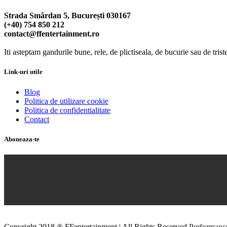
Strada Smârdan 5, București 030167
(+40) 754 850 212
contact@ffentertainment.ro
Iti asteptam gandurile bune, rele, de plictiseala, de bucurie sau de trist
Link-uri utile
Blog
Politica de utilizare cookie
Politica de confidentialitate
Contact
Aboneaza-te
Copyright 2018 ® FFentertainment | All Rights Reserved
Performance