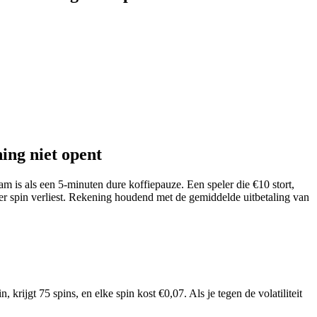
ing niet opent
am is als een 5‑minuten dure koffiepauze. Een speler die €10 stort,
per spin verliest. Rekening houdend met de gemiddelde uitbetaling van
 krijgt 75 spins, en elke spin kost €0,07. Als je tegen de volatiliteit