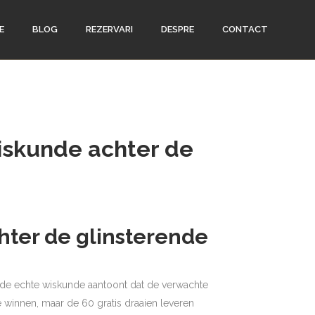
E
BLOG
REZERVARI
DESPRE
CONTACT
wiskunde achter de
chter de glinsterende
l de echte wiskunde aantoont dat de verwachte
e winnen, maar de 60 gratis draaien leveren