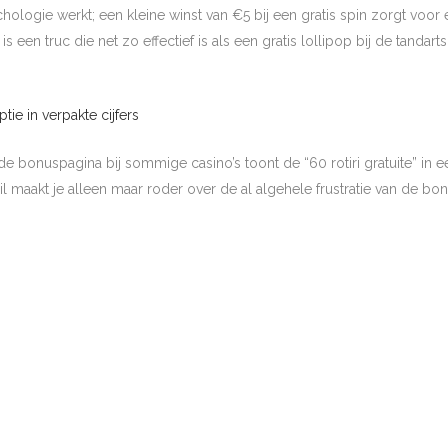
logie werkt; een kleine winst van €5 bij een gratis spin zorgt voo
 is een truc die net zo effectief is als een gratis lollipop bij de tanda
tie in verpakte cijfers
de bonuspagina bij sommige casino’s toont de “60 rotiri gratuite” in ee
ail maakt je alleen maar roder over de al algehele frustratie van de b