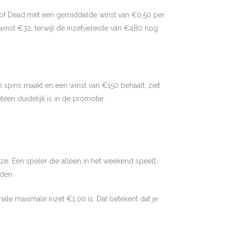
k of Dead met een gemiddelde winst van €0,50 per
inst €32, terwijl de inzetvereiste van €480 nog
spins maakt en een winst van €150 behaalt, ziet
een duidelijk is in de promotie.
ze. Een speler die alleen in het weekend speelt,
den.
male maximale inzet €1,00 is. Dat betekent dat je