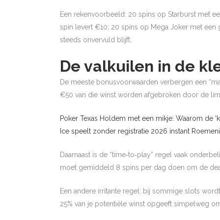
Een rekenvoorbeeld: 20 spins op Starburst met e
spin levert €10; 20 spins op Mega Joker met een g
steeds onvervuld blijft.
De valkuilen in de kle
De meeste bonusvoorwaarden verbergen een “maxima
€50 van die winst worden afgebroken door de limiet
Poker Texas Holdem met een mikje: Waarom de ‘kle
Ice speelt zonder registratie 2026 instant Roemenië
Daarnaast is de “time‑to‑play” regel vaak onderbel
moet gemiddeld 8 spins per dag doen om de deadl
Een andere irritante regel: bij sommige slots wordt
25% van je potentiële winst opgeeft simpelweg om