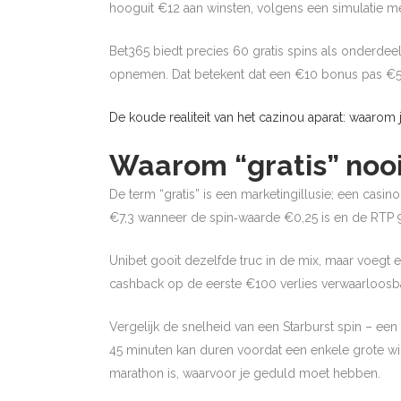
hooguit €12 aan winsten, volgens een simulatie me
Bet365 biedt precies 60 gratis spins als onderde
opnemen. Dat betekent dat een €10 bonus pas €50 
De koude realiteit van het cazinou aparat: waaro
Waarom “gratis” nooit
De term “gratis” is een marketingillusie; een casin
€7,3 wanneer de spin‑waarde €0,25 is en de RTP 
Unibet gooit dezelfde truc in de mix, maar voegt ee
cashback op de eerste €100 verlies verwaarloos
Vergelijk de snelheid van een Starburst spin – ee
45 minuten kan duren voordat een enkele grote wins
marathon is, waarvoor je geduld moet hebben.