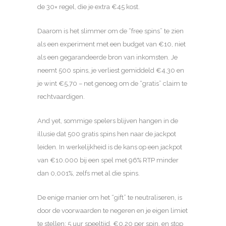
de 30× regel, die je extra €45 kost.
Daarom is het slimmer om de “free spins” te zien
als een experiment met een budget van €10, niet
als een gegarandeerde bron van inkomsten. Je
neemt 500 spins, je verliest gemiddeld €4,30 en
je wint €5,70 – net genoeg om de “gratis” claim te
rechtvaardigen.
And yet, sommige spelers blijven hangen in de
illusie dat 500 gratis spins hen naar de jackpot
leiden. In werkelijkheid is de kans op een jackpot
van €10.000 bij een spel met 96% RTP minder
dan 0,001%, zelfs met al die spins.
De enige manier om het “gift” te neutraliseren, is
door de voorwaarden te negeren en je eigen limiet
te stellen: 5 uur speeltijd, €0,20 per spin, en stop